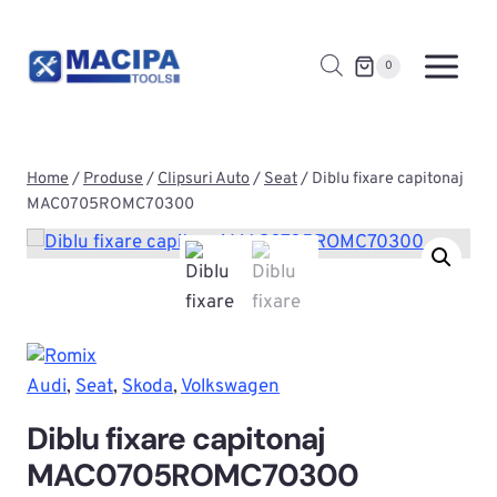
Skip
to
0
content
Home
/
Produse
/
Clipsuri Auto
/
Seat
/
Diblu fixare capitonaj
MAC0705ROMC70300
Audi
, 
Seat
, 
Skoda
, 
Volkswagen
Diblu fixare capitonaj
MAC0705ROMC70300