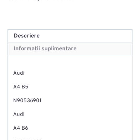
Descriere
Informații suplimentare
Audi
A4 B5
N90536901
Audi
A4 B6