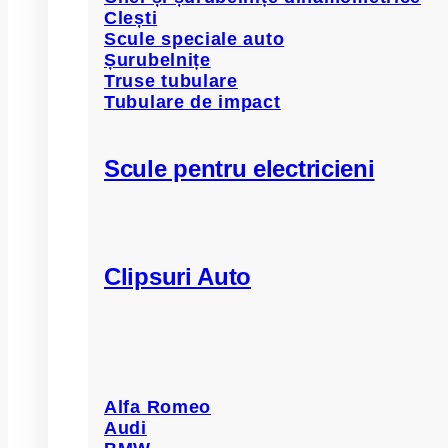
Clești
Scule speciale auto
Șurubelnițe
Truse tubulare
Tubulare de impact
Scule pentru electricieni
Clipsuri Auto
Alfa Romeo
Audi