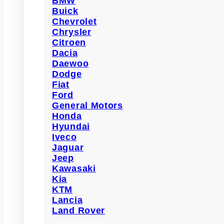
BMW
Buick
Chevrolet
Chrysler
Citroen
Dacia
Daewoo
Dodge
Fiat
Ford
General Motors
Honda
Hyundai
Iveco
Jaguar
Jeep
Kawasaki
Kia
KTM
Lancia
Land Rover