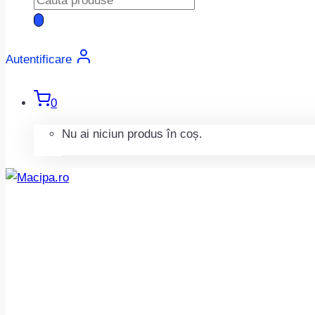
search
Autentificare
0
Nu ai niciun produs în coș.