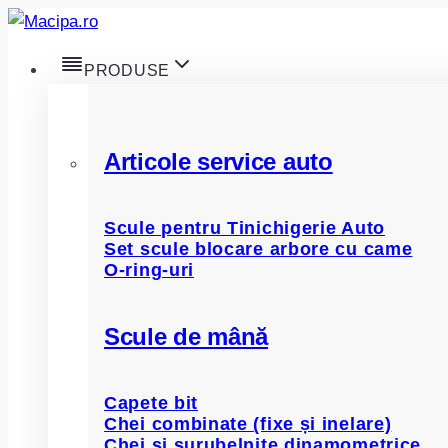
Skip
to
PRODUSE
content
Articole service auto
Scule pentru Tinichigerie Auto
Set scule blocare arbore cu came
O-ring-uri
Scule de mână
Capete bit
Chei combinate (fixe și inelare)
Chei și șurubelnițe dinamometrice