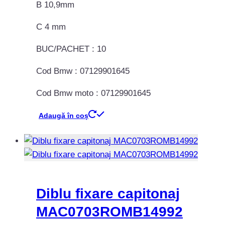
B 10,9mm
C 4 mm
BUC/PACHET : 10
Cod Bmw : 07129901645
Cod Bmw moto : 07129901645
Adaugă în coș
Diblu fixare capitonaj
MAC0703ROMB14992