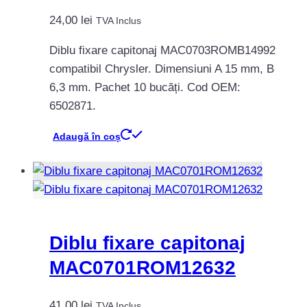
24,00
lei
TVA Inclus
Diblu fixare capitonaj MAC0703ROMB14992
compatibil Chrysler. Dimensiuni A 15 mm, B
6,3 mm. Pachet 10 bucăți. Cod OEM:
6502871.
Adaugă în coș
Diblu fixare capitonaj
MAC0701ROM12632
41,00
lei
TVA Inclus