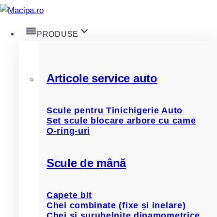
Skip
to
PRODUSE
content
Home
/
Romix
Articole service auto
Romix
Scule pentru Tinichigerie Auto
Set scule blocare arbore cu came
O-ring-uri
Filtre
Afișez 1 - 12 din 1322 de rezultate
Scule de mână
Capete bit
Chei combinate (fixe și inelare)
Chei și șurubelnițe dinamometrice