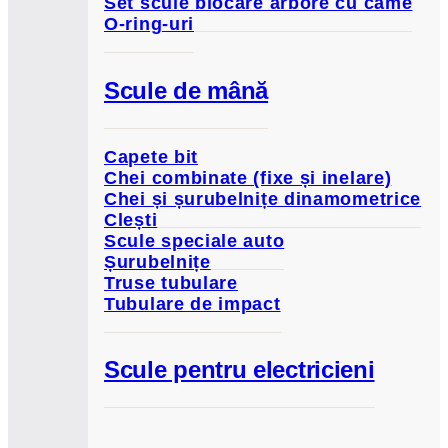
Set scule blocare arbore cu came
O-ring-uri
Scule de mână
Capete bit
Chei combinate (fixe și inelare)
Chei și șurubelnițe dinamometrice
Clești
Scule speciale auto
Șurubelnițe
Truse tubulare
Tubulare de impact
Scule pentru electricieni