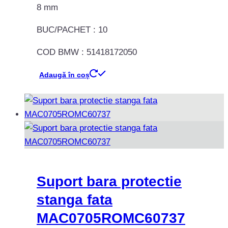
8 mm
BUC/PACHET : 10
COD BMW : 51418172050
Adaugă în coș
Suport bara protectie
stanga fata
MAC0705ROMC60737