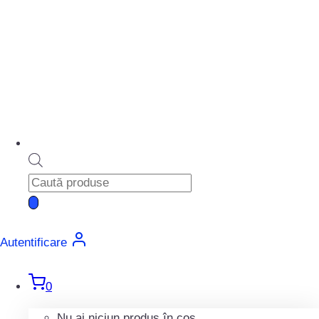
Diblu fixare capitonaj
MAC0705ROMA16419
30,00
lei
TVA Inclus
A
Products
search
26,6 mm
B
Autentificare
16,6 mm
0
C
Nu ai niciun produs în coș.