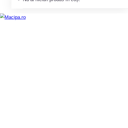
5,3 mm
D
3,2 mm
BUC/PACHET : 10
Cod Opel : 1406970
Toate marcile
Adaugă în coș
Diblu fixare capitonaj