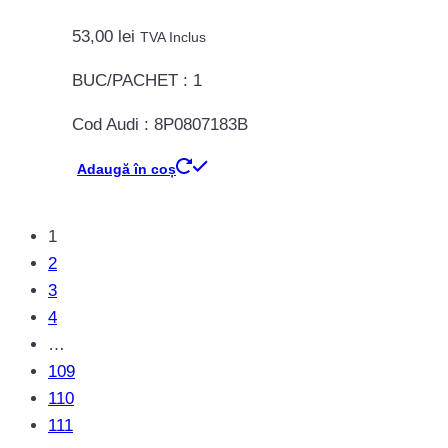
53,00
lei
TVA Inclus
BUC/PACHET : 1
Cod Audi : 8P0807183B
Adaugă în coș
1
2
3
4
…
109
110
111