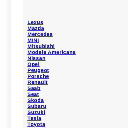
Diblu fixare capitonaj MAC0
Lexus
Mazda
10,00
lei
TVA Inclus
Mercedes
MINI
BUC/PACHET : 10
Mitsubishi
Modele Americane
Clips auto MAC0705ROMC70634 compatibil Audi 
Nissan
7,3mm
. Cod OEM: N90541001.
Opel
Peugeot
Adaugă în coș
Porsche
Renault
Saab
Seat
Skoda
Subaru
Suzuki
Diblu fixare capitonaj MAC0
Tesla
Toyota