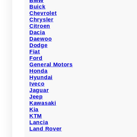
BMW
Buick
Chevrolet
Chrysler
Citroen
Dacia
Daewoo
Diblu fixare capitonaj MAC0
Dodge
Fiat
Ford
23,00
lei
TVA Inclus
General Motors
Honda
BUC/PACHET : 5
Hyundai
Iveco
Clips auto MAC0722ROMC10133 compatibil Audi ,
Jaguar
8D0805960 .
Jeep
Kawasaki
Adaugă în coș
Kia
KTM
Lancia
Land Rover