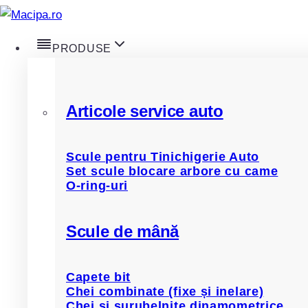
Skip
to
PRODUSE
content
Home
/
Produse
/
Clipsuri Auto
/
Skoda
Articole service auto
Skoda
Scule pentru Tinichigerie Auto
Set scule blocare arbore cu came
O-ring-uri
Afișez 1 - 12 din 117 rezultate
Scule de mână
Capete bit
Chei combinate (fixe și inelare)
Chei și șurubelnițe dinamometrice