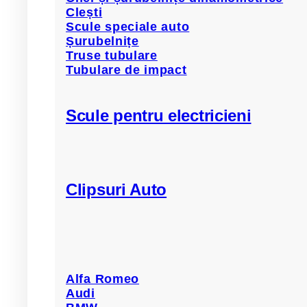
Clești
Scule speciale auto
Șurubelnițe
Piulita cu saiba M6mm MAC
Truse tubulare
Tubulare de impact
9,00
lei
TVA Inclus
Scule pentru electricieni
BUC/PACHET : 5
ø M6 mm
Cod Audi
Clipsuri Auto
Cod Seat
Cod Skoda
Cod Volkswagen
Alfa Romeo
Audi
Adaugă în coș