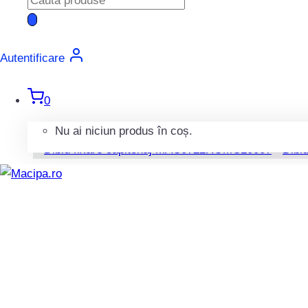
Diblu fixare capitonaj MAC0
search
42,00
lei
TVA Inclus
Autentificare
Diblu fixare capitonaj cod 3B0868243, compatibil
0
Adaugă în coș
Nu ai niciun produs în coș.
Diblu fixare capitonaj MAC0
34,00
lei
TVA Inclus
Diblu fixare capitonaj cod 703867299, compatibil
Adaugă în coș