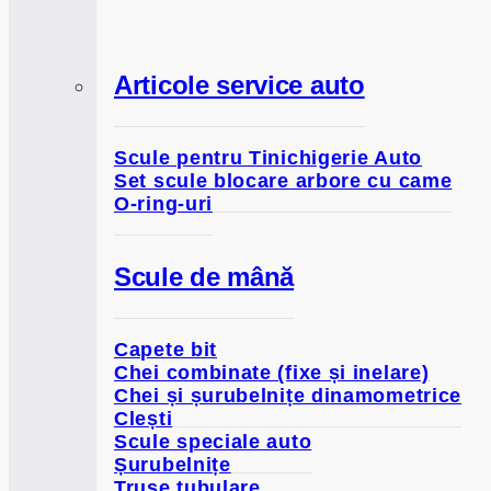
menu
Articole service auto
Scule pentru Tinichigerie Auto
Set scule blocare arbore cu came
O-ring-uri
Scule de mână
Capete bit
Chei combinate (fixe și inelare)
Chei și șurubelnițe dinamometrice
Clești
Scule speciale auto
Șurubelnițe
Truse tubulare