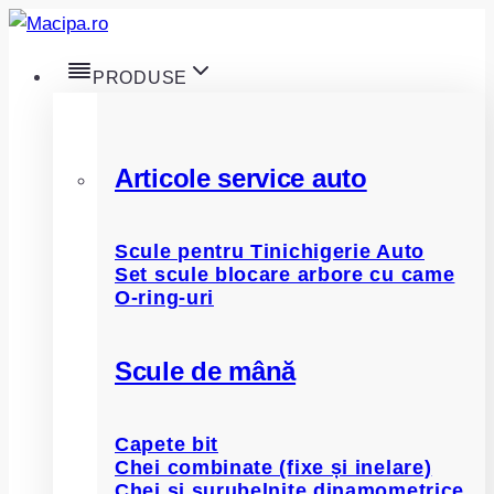
Skip
to
PRODUSE
content
Articole service auto
Scule pentru Tinichigerie Auto
Set scule blocare arbore cu came
O-ring-uri
Scule de mână
Capete bit
Chei combinate (fixe și inelare)
Chei și șurubelnițe dinamometrice