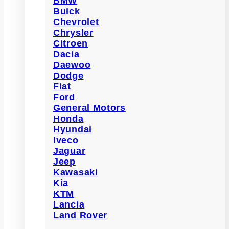
BMW
Buick
Chevrolet
Chrysler
Citroen
Dacia
Daewoo
Dodge
Fiat
Ford
General Motors
Honda
Hyundai
Iveco
Jaguar
Jeep
Kawasaki
Kia
KTM
Lancia
Land Rover