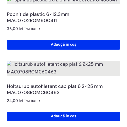
Popnit de plastic 6×12.3mm
MAC0702ROM600411
36,00
lei
TVA Inclus
Adaugă în coș
Holtsurub autofiletant cap plat 6.2×25 mm
MAC0708ROMC60463
24,00
lei
TVA Inclus
Adaugă în coș