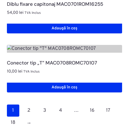
Diblu fixare capitonaj MAC0701ROM16255
54,00
lei
TVA Inclus
Adaugă în coș
Conector tip „T” MAC0708ROMC70107
10,00
lei
TVA Inclus
Adaugă în coș
1
2
3
4
…
16
17
18
→