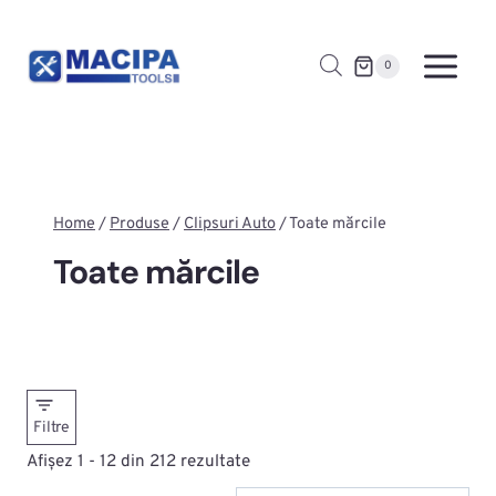
Skip
to
0
content
Home
/
Produse
/
Clipsuri Auto
/
Toate mărcile
Toate mărcile
Filtre
Afișez 1 - 12 din 212 rezultate