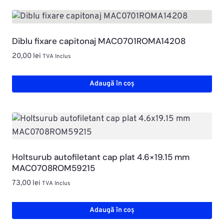
Diblu fixare capitonaj MAC0701ROMA14208
20,00
lei
TVA Inclus
Adaugă în coș
Holtsurub autofiletant cap plat 4.6×19.15 mm
MAC0708ROM59215
73,00
lei
TVA Inclus
Adaugă în coș