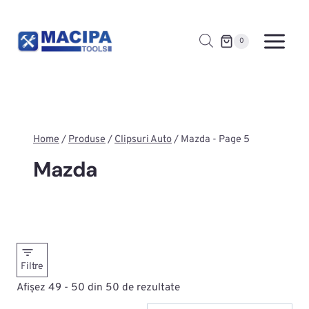
Skip
to
0
content
Home
/
Produse
/
Clipsuri Auto
/
Mazda
- Page 5
Mazda
Filtre
Afișez 49 - 50 din 50 de rezultate