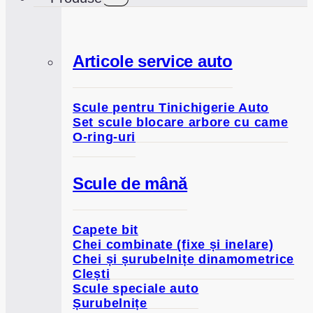
child
menu
Articole service auto
Scule pentru Tinichigerie Auto
Set scule blocare arbore cu came
O-ring-uri
Scule de mână
Capete bit
Chei combinate (fixe și inelare)
Chei și șurubelnițe dinamometrice
Clești
Scule speciale auto
Șurubelnițe