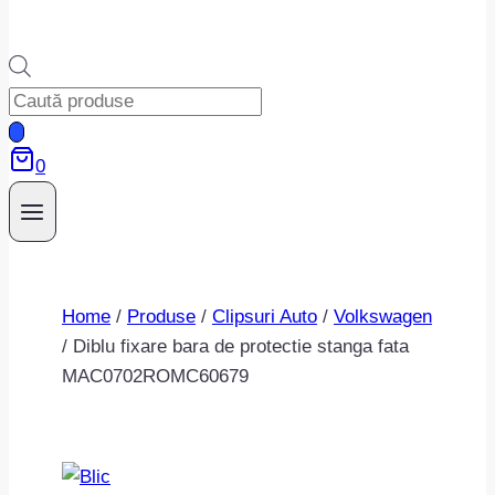
Products
search
0
Home
/
Produse
/
Clipsuri Auto
/
Volkswagen
/
Diblu fixare bara de protectie stanga fata
MAC0702ROMC60679