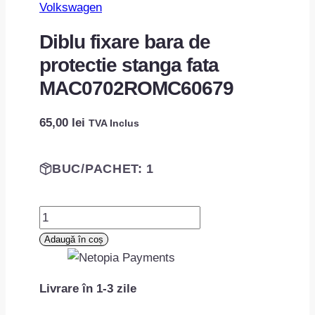
Volkswagen
Diblu fixare bara de
protectie stanga fata
MAC0702ROMC60679
65,00
lei
TVA Inclus
BUC/PACHET: 1
Cantitate
Diblu
Adaugă în coș
fixare
bara
Livrare în 1-3 zile
de
protectie