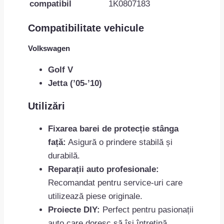
compatibil
1K0807183
Compatibilitate vehicule
Volkswagen
Golf V
Jetta (’05-’10)
Utilizări
Fixarea barei de protecție stânga
față:
Asigură o prindere stabilă și
durabilă.
Reparații auto profesionale:
Recomandat pentru service-uri care
utilizează piese originale.
Proiecte DIY:
Perfect pentru pasionații
auto care doresc să își întrețină