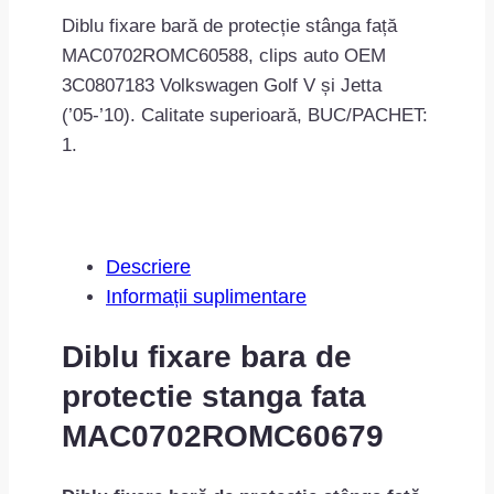
stanga
Diblu fixare bară de protecție stânga față
fata
MAC0702ROMC60588, clips auto OEM
MAC0702ROMC60679
3C0807183 Volkswagen Golf V și Jetta
(’05-’10). Calitate superioară, BUC/PACHET:
1.
Descriere
Informații suplimentare
Diblu fixare bara de
protectie stanga fata
MAC0702ROMC60679