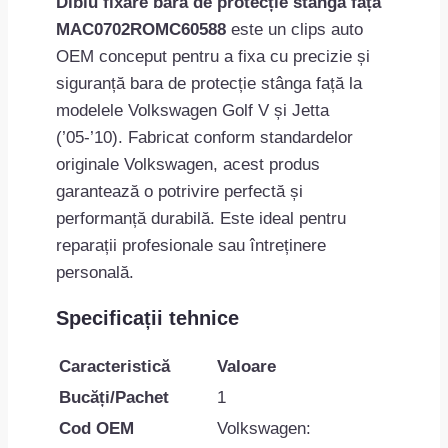
Diblu fixare bară de protecție stânga față
MAC0702ROMC60588
este un clips auto
OEM conceput pentru a fixa cu precizie și
siguranță bara de protecție stânga față la
modelele Volkswagen Golf V și Jetta
(’05-’10). Fabricat conform standardelor
originale Volkswagen, acest produs
garantează o potrivire perfectă și
performanță durabilă. Este ideal pentru
reparații profesionale sau întreținere
personală.
Specificații tehnice
Caracteristică
Valoare
Bucăți/Pachet
1
Cod OEM
Volkswagen: