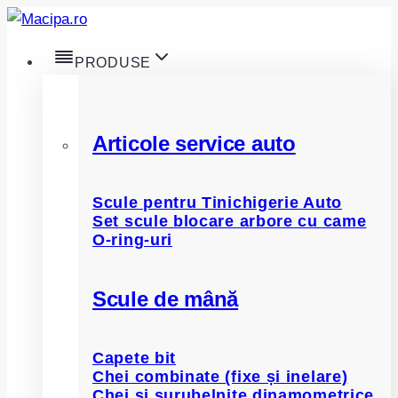
Skip
to
PRODUSE
content
Articole service auto
Scule pentru Tinichigerie Auto
Set scule blocare arbore cu came
O-ring-uri
Scule de mână
Capete bit
Chei combinate (fixe și inelare)
Chei și șurubelnițe dinamometrice