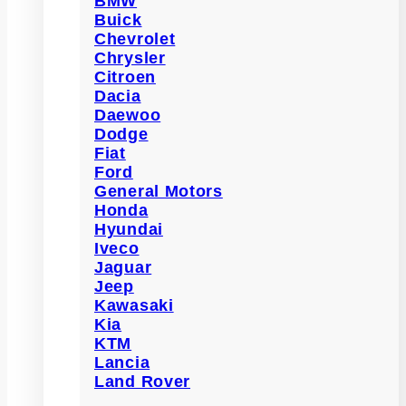
BMW
Buick
Chevrolet
Chrysler
Citroen
Dacia
Daewoo
Dodge
Fiat
Ford
General Motors
Honda
Hyundai
Iveco
Jaguar
Jeep
Kawasaki
Kia
KTM
Lancia
Land Rover