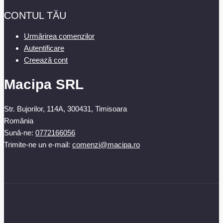
CONTUL TĂU
Urmărirea comenzilor
Autentificare
Creează cont
Macipa SRL
Str. Bujorilor, 114A, 300431, Timisoara
România
Sună-ne:
0772166056
Trimite-ne un e-mail:
comenzi@macipa.ro