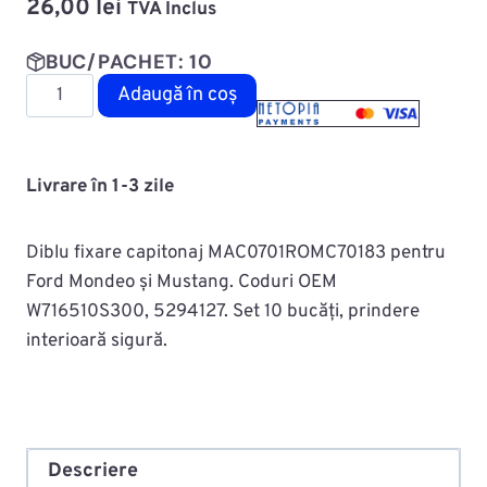
26,00
lei
TVA Inclus
BUC/PACHET: 10
Cantitate
Adaugă în coș
Diblu
fixare
capitonaj
Livrare în 1-3 zile
MAC0701ROMC70183
Diblu fixare capitonaj MAC0701ROMC70183 pentru
Ford Mondeo și Mustang. Coduri OEM
W716510S300, 5294127. Set 10 bucăți, prindere
interioară sigură.
Descriere