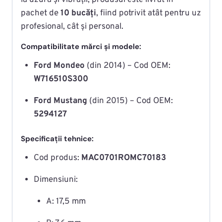
la uzură și vibrații, produsul este livrat în
pachet de
10 bucăți
, fiind potrivit atât pentru uz
profesional, cât și personal.
Compatibilitate mărci și modele:
Ford Mondeo
(din 2014) – Cod OEM:
W716510S300
Ford Mustang
(din 2015) – Cod OEM:
5294127
Specificații tehnice:
Cod produs:
MAC0701ROMC70183
Dimensiuni:
A: 17,5 mm