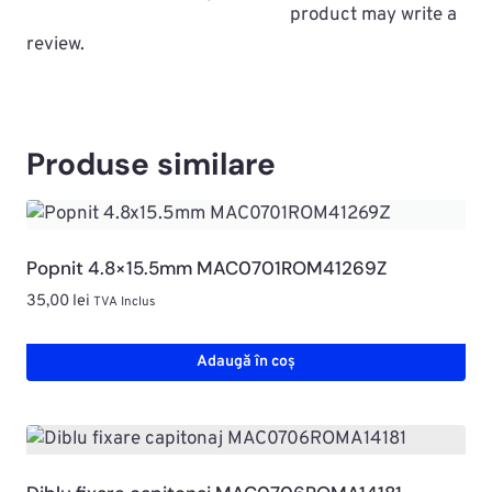
product may write a
review.
Produse similare
Popnit 4.8×15.5mm MAC0701ROM41269Z
35,00
lei
TVA Inclus
Adaugă în coș