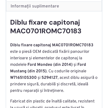
Informații suplimentare
Diblu fixare capitonaj
MAC0701ROMC70183
Diblu fixare capitonaj MAC0701ROMC70183
este o piesă OEM dedicată fixării panourilor
interioare și elementelor de capitonaj la
modelele
Ford Mondeo (din 2014)
și
Ford
Mustang (din 2015)
. Cu codurile originale
W716510S300
și
5294127
, acest diblu asigură o
prindere sigură, durabilă și discretă, ideală
pentru reparații și întreținere.
Fabricat din plastic de înaltă calitate, rezistent