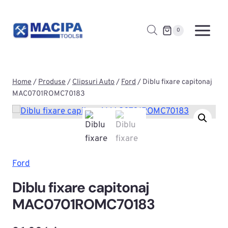
Skip
to
0
content
Home
/
Produse
/
Clipsuri Auto
/
Ford
/
Diblu fixare capitonaj
MAC0701ROMC70183
Ford
Diblu fixare capitonaj
MAC0701ROMC70183