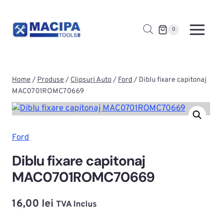
Skip
to
0
content
Home
/
Produse
/
Clipsuri Auto
/
Ford
/
Diblu fixare capitonaj
MAC0701ROMC70669
Ford
Diblu fixare capitonaj
MAC0701ROMC70669
16,00
lei
TVA Inclus