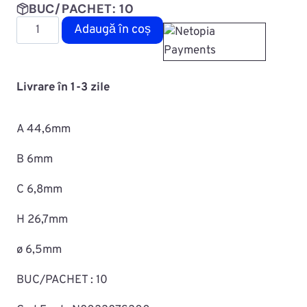
BUC/PACHET: 10
Cantitate
Adaugă în coș
Diblu
fixare
capitonaj
Livrare în 1-3 zile
MAC0701ROMC70669
A 44,6mm
B 6mm
C 6,8mm
H 26,7mm
ø 6,5mm
BUC/PACHET : 10