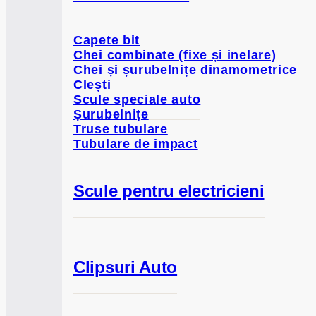
Capete bit
Chei combinate (fixe și inelare)
Chei și șurubelnițe dinamometrice
Clești
Scule speciale auto
Șurubelnițe
Truse tubulare
Tubulare de impact
Scule pentru electricieni
Clipsuri Auto