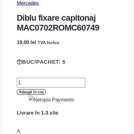
Mercedes
Diblu fixare capitonaj
MAC0702ROMC60749
19,00
lei
TVA Inclus
BUC/PACHET: 5
Cantitate
Diblu
Adaugă în coș
fixare
capitonaj
Livrare în 1-3 zile
MAC0702ROMC60749
A