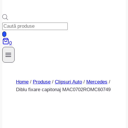
Products
search
0
Home
/
Produse
/
Clipsuri Auto
/
Mercedes
/
Diblu fixare capitonaj MAC0702ROMC60749