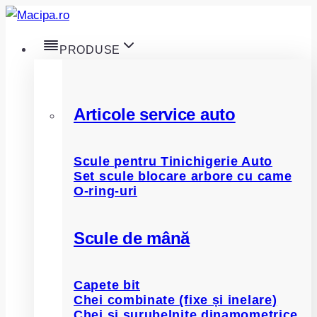
Skip
to
PRODUSE
content
Articole service auto
Scule pentru Tinichigerie Auto
Set scule blocare arbore cu came
O-ring-uri
Scule de mână
Capete bit
Chei combinate (fixe și inelare)
Chei și șurubelnițe dinamometrice