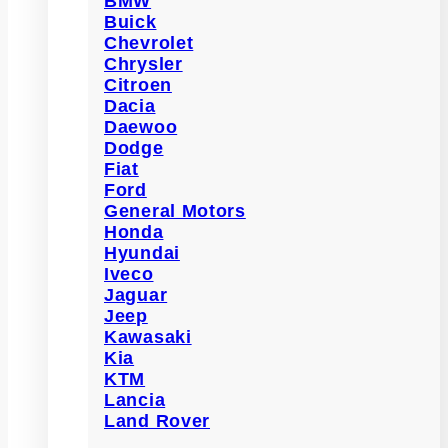
BMW
Buick
Chevrolet
Chrysler
Citroen
Dacia
Daewoo
Dodge
Fiat
Ford
General Motors
Honda
Hyundai
Iveco
Jaguar
Jeep
Kawasaki
Kia
KTM
Lancia
Land Rover