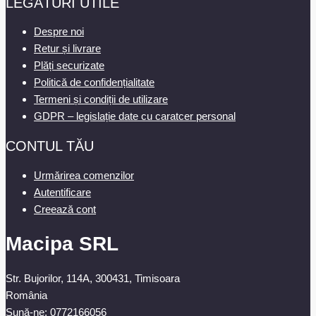
LEGĂTURI UTILE
Despre noi
Retur și livrare
Plăți securizate
Politică de confidențialitate
Termeni și condiții de utilizare
GDPR – legislație date cu caratcer personal
CONTUL TĂU
Urmărirea comenzilor
Autentificare
Creează cont
Macipa SRL
Str. Bujorilor, 114A, 300431, Timisoara
România
Sună-ne:
0772166056