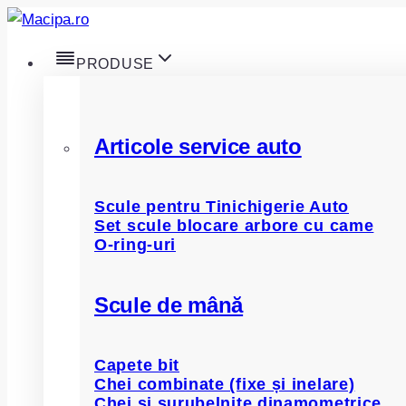
Skip
to
PRODUSE
content
Articole service auto
Scule pentru Tinichigerie Auto
Set scule blocare arbore cu came
O-ring-uri
Scule de mână
Capete bit
Chei combinate (fixe și inelare)
Chei și șurubelnițe dinamometrice