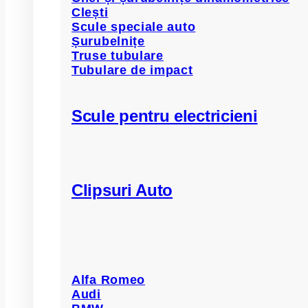
Clești
Scule speciale auto
Șurubelnițe
Truse tubulare
Tubulare de impact
Scule pentru electricieni
Clipsuri Auto
Alfa Romeo
Audi