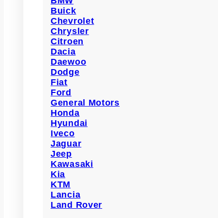
BMW
Buick
Chevrolet
Chrysler
Citroen
Dacia
Daewoo
Dodge
Fiat
Ford
General Motors
Honda
Hyundai
Iveco
Jaguar
Jeep
Kawasaki
Kia
KTM
Lancia
Land Rover