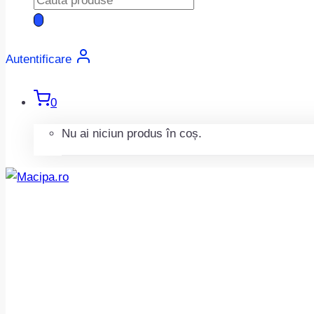
search
Autentificare
0
Nu ai niciun produs în coș.