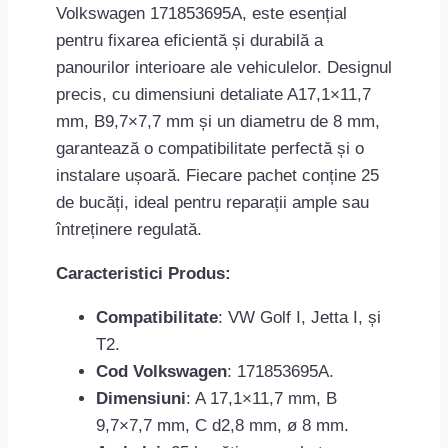
Volkswagen 171853695A, este esențial
pentru fixarea eficientă și durabilă a
panourilor interioare ale vehiculelor. Designul
precis, cu dimensiuni detaliate A17,1×11,7
mm, B9,7×7,7 mm și un diametru de 8 mm,
garantează o compatibilitate perfectă și o
instalare ușoară. Fiecare pachet conține 25
de bucăți, ideal pentru reparații ample sau
întreținere regulată.
Caracteristici Produs:
Compatibilitate
: VW Golf I, Jetta I, și
T2.
Cod Volkswagen
: 171853695A.
Dimensiuni
: A 17,1×11,7 mm, B
9,7×7,7 mm, C d2,8 mm, ø 8 mm.