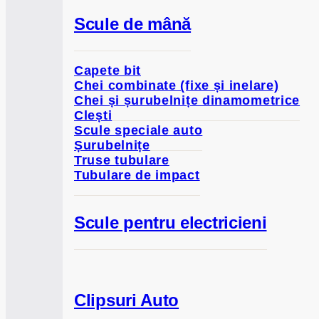
Scule de mână
Capete bit
Chei combinate (fixe și inelare)
Chei și șurubelnițe dinamometrice
Clești
Scule speciale auto
Șurubelnițe
Truse tubulare
Tubulare de impact
Scule pentru electricieni
Clipsuri Auto