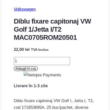
Volkswagen
Diblu fixare capitonaj VW
Golf 1/Jetta I/T2
MAC0705ROM20501
22,00
lei
TVA Inclus
Cantitate
Diblu
Adaugă în coș
fixare
capitonaj
Livrare în 1-3 zile
VW
Golf
1/Jetta
Diblu fixare capitonaj VW Golf I, Jetta I, T2,
I/T2
cod 171853695A. 25 buc/pachet, diverse