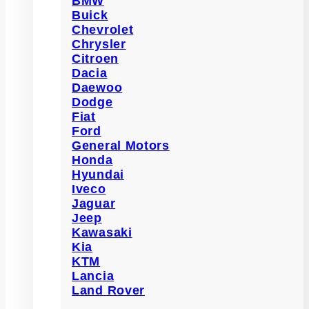
BMW
Buick
Chevrolet
Chrysler
Citroen
Dacia
Daewoo
Dodge
Fiat
Ford
General Motors
Honda
Hyundai
Iveco
Jaguar
Jeep
Kawasaki
Kia
KTM
Lancia
Land Rover