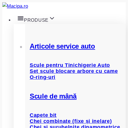
Skip
to
PRODUSE
content
Articole service auto
Scule pentru Tinichigerie Auto
Set scule blocare arbore cu came
O-ring-uri
Scule de mână
Capete bit
Chei combinate (fixe și inelare)
Chei și șurubelnițe dinamometrice