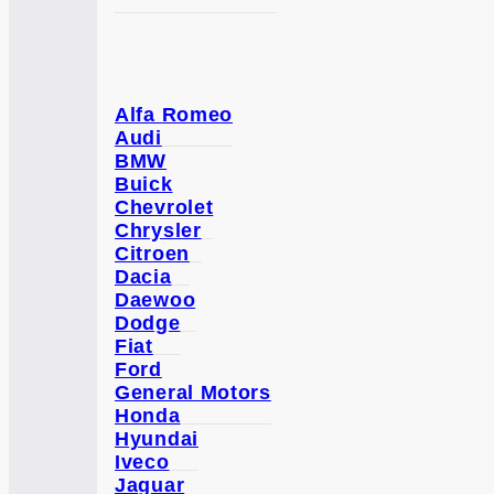
Alfa Romeo
Audi
BMW
Buick
Chevrolet
Chrysler
Citroen
Dacia
Daewoo
Dodge
Fiat
Ford
General Motors
Honda
Hyundai
Iveco
Jaguar