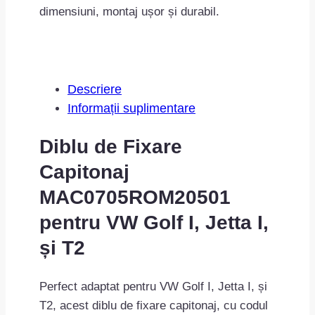
MAC0705ROM20501
dimensiuni, montaj ușor și durabil.
Descriere
Informații suplimentare
Diblu de Fixare
Capitonaj
MAC0705ROM20501
pentru VW Golf I, Jetta I,
și T2
Perfect adaptat pentru VW Golf I, Jetta I, și
T2, acest diblu de fixare capitonaj, cu codul