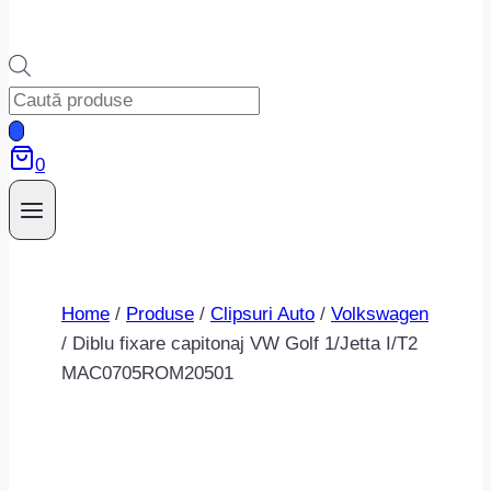
Products
search
0
Home
/
Produse
/
Clipsuri Auto
/
Volkswagen
/
Diblu fixare capitonaj VW Golf 1/Jetta I/T2
MAC0705ROM20501