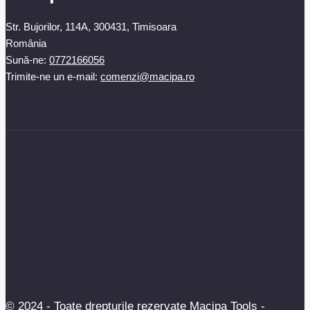
Str. Bujorilor, 114A, 300431, Timisoara
România
Sună-ne:
0772166056
Trimite-ne un e-mail:
comenzi@macipa.ro
© 2024 - Toate drepturile rezervate Macipa Tools -