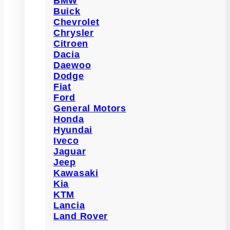
BMW
Buick
Chevrolet
Chrysler
Citroen
Dacia
Daewoo
Dodge
Fiat
Ford
General Motors
Honda
Hyundai
Iveco
Jaguar
Jeep
Kawasaki
Kia
KTM
Lancia
Land Rover