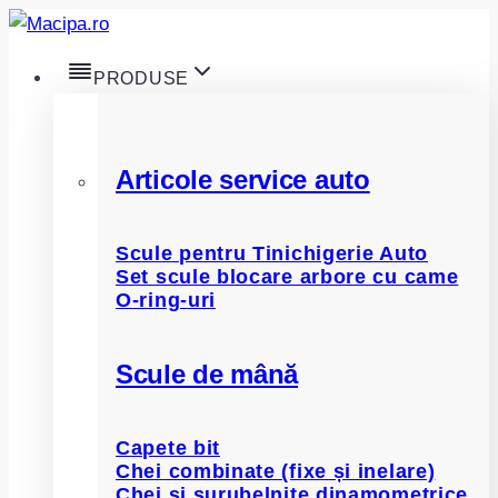
Skip
to
PRODUSE
content
Articole service auto
Scule pentru Tinichigerie Auto
Set scule blocare arbore cu came
O-ring-uri
Scule de mână
Capete bit
Chei combinate (fixe și inelare)
Chei și șurubelnițe dinamometrice