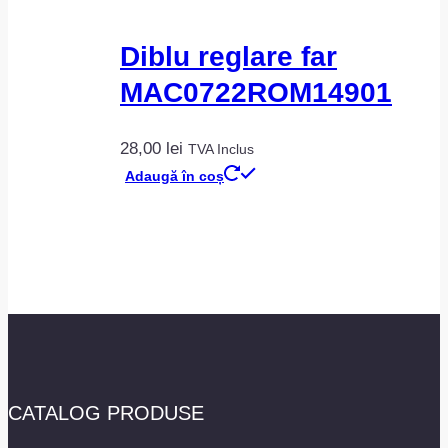
Diblu reglare far
MAC0722ROM14901
28,00
lei
TVA Inclus
Adaugă în coș
CATALOG PRODUSE