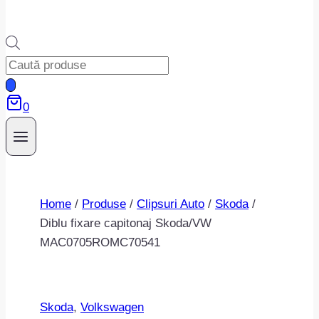
Products
search
0
Home
/
Produse
/
Clipsuri Auto
/
Skoda
/
Diblu fixare capitonaj Skoda/VW
MAC0705ROMC70541
Skoda
, 
Volkswagen