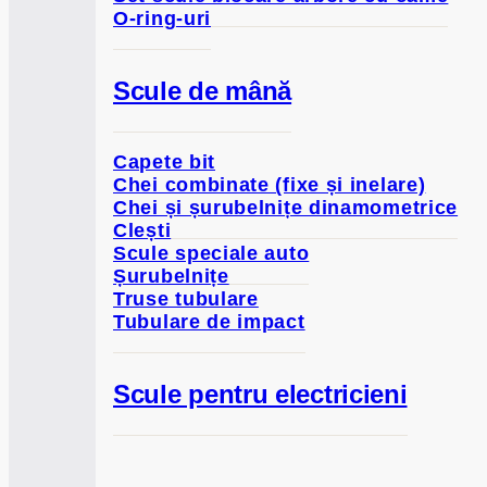
O-ring-uri
Scule de mână
Capete bit
Chei combinate (fixe și inelare)
Chei și șurubelnițe dinamometrice
Clești
Scule speciale auto
Șurubelnițe
Truse tubulare
Tubulare de impact
Scule pentru electricieni