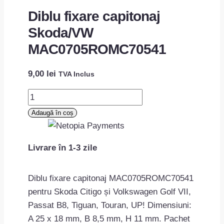
Diblu fixare capitonaj
Skoda/VW
MAC0705ROMC70541
9,00
lei
TVA Inclus
Cantitate
Diblu
Adaugă în coș
fixare
capitonaj
Livrare în 1-3 zile
Skoda/VW
MAC0705ROMC70541
Diblu fixare capitonaj MAC0705ROMC70541
pentru Skoda Citigo și Volkswagen Golf VII,
Passat B8, Tiguan, Touran, UP! Dimensiuni:
A 25 x 18 mm, B 8,5 mm, H 11 mm. Pachet