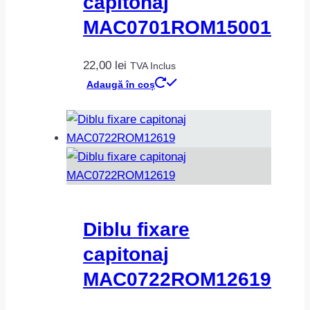
capitonaj
MAC0701ROM15001
22,00
lei
TVA Inclus
Adaugă în coș
Diblu fixare
capitonaj
MAC0722ROM12619