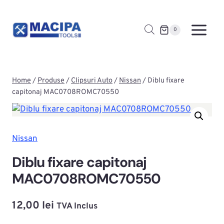
Skip
to
0
content
Home
/
Produse
/
Clipsuri Auto
/
Nissan
/
Diblu fixare
capitonaj MAC0708ROMC70550
Nissan
Diblu fixare capitonaj
MAC0708ROMC70550
12,00
lei
TVA Inclus