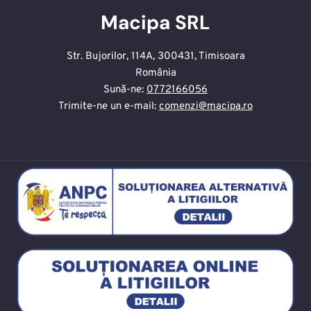
Macipa SRL
Str. Bujorilor, 114A, 300431, Timisoara
România
Sună-ne:
0772166056
Trimite-ne un e-mail:
comenzi@macipa.ro