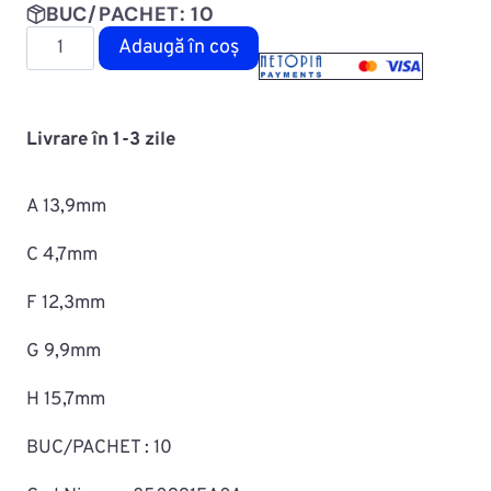
BUC/PACHET: 10
Cantitate
Adaugă în coș
Diblu
fixare
capitonaj
Livrare în 1-3 zile
MAC0708ROMC70550
A 13,9mm
C 4,7mm
F 12,3mm
G 9,9mm
H 15,7mm
BUC/PACHET : 10