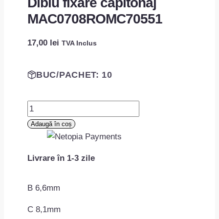
Diblu fixare capitonaj
MAC0708ROMC70551
17,00
lei
TVA Inclus
BUC/PACHET: 10
Cantitate
Diblu
Adaugă în coș
fixare
capitonaj
Livrare în 1-3 zile
MAC0708ROMC70551
B 6,6mm
C 8,1mm