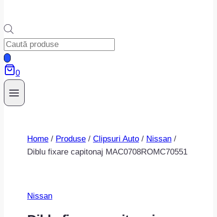
Products
search
0
Home
/
Produse
/
Clipsuri Auto
/
Nissan
/
Diblu fixare capitonaj MAC0708ROMC70551
Nissan