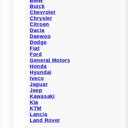
BMW
Buick
Chevrolet
Chrysler
Citroen
Dacia
Daewoo
Dodge
Fiat
Ford
General Motors
Honda
Hyundai
Iveco
Jaguar
Jeep
Kawasaki
Kia
KTM
Lancia
Land Rover