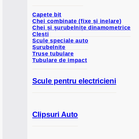
Capete bit
Chei combinate (fixe și inelare)
Chei și șurubelnițe dinamometrice
Clești
Scule speciale auto
Șurubelnițe
Truse tubulare
Tubulare de impact
Scule pentru electricieni
Clipsuri Auto