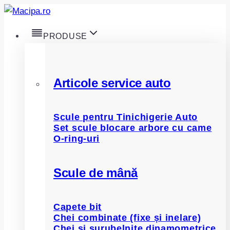
Skip
to
PRODUSE
content
Articole service auto
Scule pentru Tinichigerie Auto
Set scule blocare arbore cu came
O-ring-uri
Scule de mână
Capete bit
Chei combinate (fixe și inelare)
Chei și șurubelnițe dinamometrice