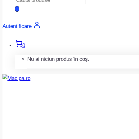
search
Autentificare
0
Nu ai niciun produs în coș.