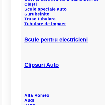
Clești
Scule speciale auto
Șurubelnițe
Truse tubulare
Tubulare de impact
Scule pentru electricieni
Clipsuri Auto
Alfa Romeo
Audi