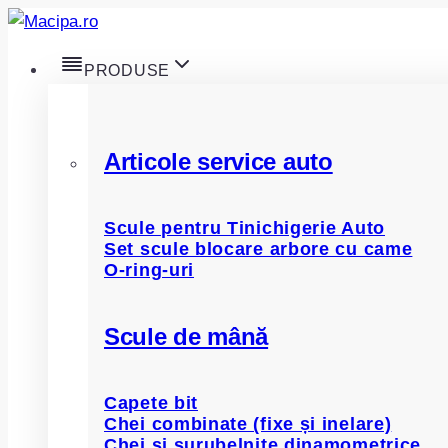
Skip
to
PRODUSE
content
Articole service auto
Scule pentru Tinichigerie Auto
Set scule blocare arbore cu came
O-ring-uri
Scule de mână
Capete bit
Chei combinate (fixe și inelare)
Chei și șurubelnițe dinamometrice