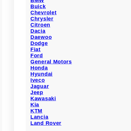
BMW
Buick
Chevrolet
Chrysler
Citroen
Dacia
Daewoo
Dodge
Fiat
Ford
General Motors
Honda
Hyundai
Iveco
Jaguar
Jeep
Kawasaki
Kia
KTM
Lancia
Land Rover