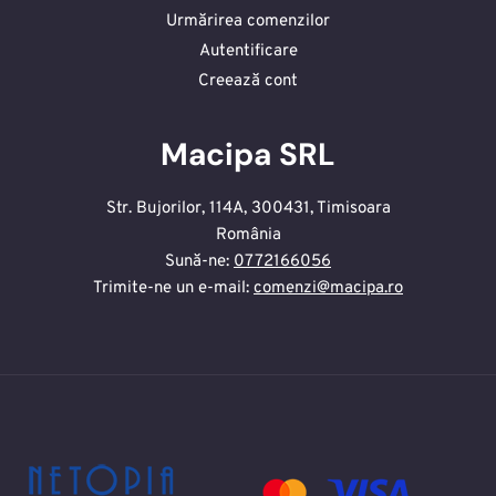
Urmărirea comenzilor
Autentificare
Creează cont
Macipa SRL
Str. Bujorilor, 114A, 300431, Timisoara
România
Sună-ne:
0772166056
Trimite-ne un e-mail:
comenzi@macipa.ro