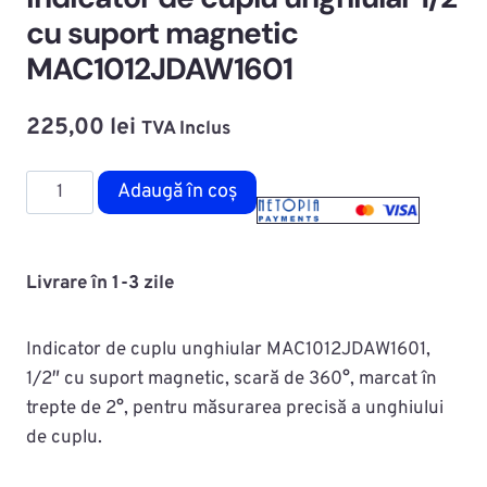
cu suport magnetic
MAC1012JDAW1601
225,00
lei
TVA Inclus
Cantitate
Adaugă în coș
Indicator
de
cuplu
Livrare în 1-3 zile
unghiular
1/2
Indicator de cuplu unghiular MAC1012JDAW1601,
cu
1/2″ cu suport magnetic, scară de 360°, marcat în
suport
trepte de 2°, pentru măsurarea precisă a unghiului
magnetic
de cuplu.
MAC1012JDAW1601