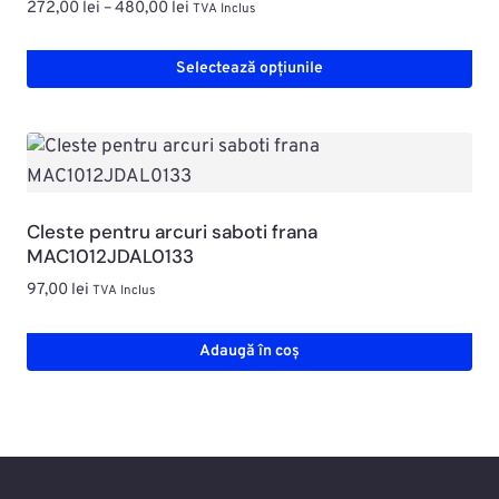
Interval
272,00
lei
–
480,00
lei
TVA Inclus
de
prețuri:
Selectează opțiunile
272,00 lei
Acest
până
produs
la
are
480,00 lei
mai
multe
Cleste pentru arcuri saboti frana
variații.
MAC1012JDAL0133
Opțiunile
97,00
lei
TVA Inclus
pot
fi
Adaugă în coș
alese
în
pagina
produsului.