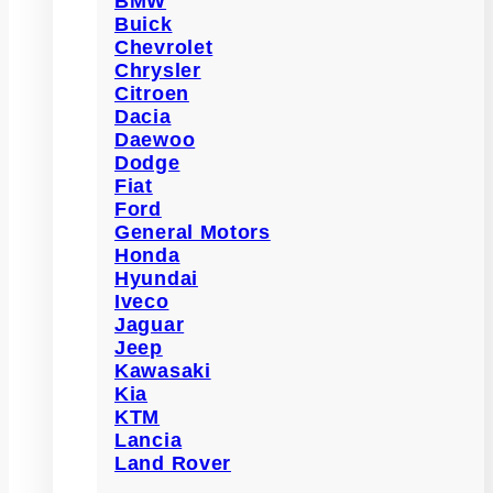
BMW
Buick
Chevrolet
Chrysler
Citroen
Dacia
Daewoo
Dodge
Fiat
Ford
General Motors
Honda
Hyundai
Iveco
Jaguar
Jeep
Kawasaki
Kia
KTM
Lancia
Land Rover