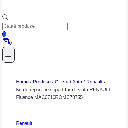
Products
search
0
Home
/
Produse
/
Clipsuri Auto
/
Renault
/
Kit de reparatie suport far dreapta RENAULT
Fluence MAC0716ROMC70755
Renault