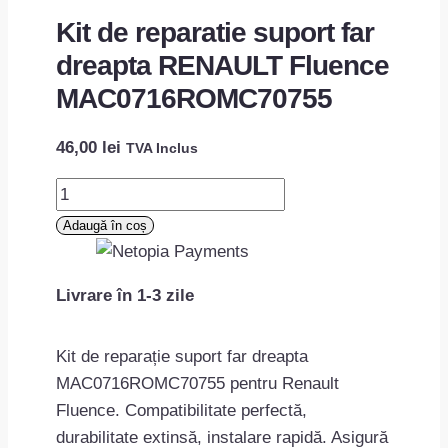
Kit de reparatie suport far
dreapta RENAULT Fluence
MAC0716ROMC70755
46,00
lei
TVA Inclus
Cantitate
Kit
Adaugă în coș
de
reparatie
Livrare în 1-3 zile
suport
far
dreapta
Kit de reparație suport far dreapta
RENAULT
MAC0716ROMC70755 pentru Renault
Fluence
Fluence. Compatibilitate perfectă,
MAC0716ROMC70755
durabilitate extinsă, instalare rapidă. Asigură