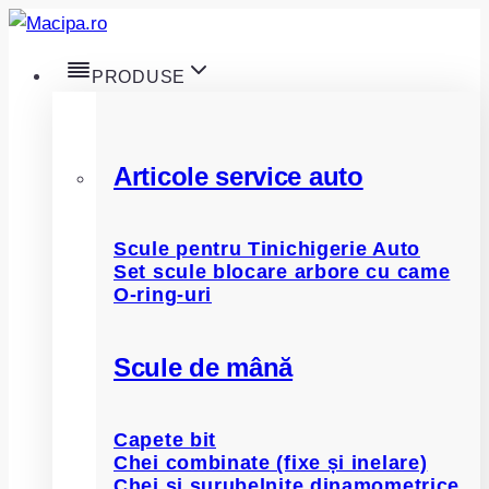
Skip
to
PRODUSE
content
Articole service auto
Scule pentru Tinichigerie Auto
Set scule blocare arbore cu came
O-ring-uri
Scule de mână
Capete bit
Chei combinate (fixe și inelare)
Chei și șurubelnițe dinamometrice