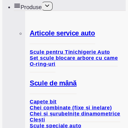
Toggle
Produse
child
menu
Articole service auto
Scule pentru Tinichigerie Auto
Set scule blocare arbore cu came
O-ring-uri
Scule de mână
Capete bit
Chei combinate (fixe și inelare)
Chei și șurubelnițe dinamometrice
Clești
Scule speciale auto