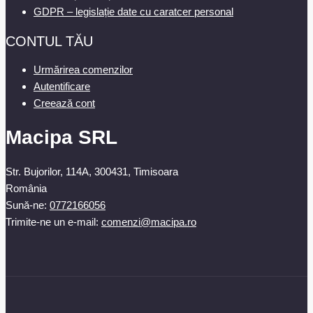
GDPR – legislație date cu caratcer personal
CONTUL TĂU
Urmărirea comenzilor
Autentificare
Creează cont
Macipa SRL
Str. Bujorilor, 114A, 300431, Timisoara
România
Sună-ne:
0772166056
Trimite-ne un e-mail:
comenzi@macipa.ro