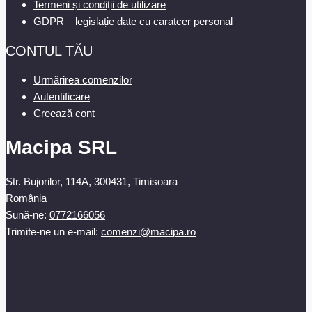
Termeni și condiții de utilizare
GDPR – legislație date cu caratcer personal
CONTUL TĂU
Urmărirea comenzilor
Autentificare
Creează cont
Macipa SRL
Str. Bujorilor, 114A, 300431, Timisoara
România
Sună-ne:
0772166056
Trimite-ne un e-mail:
comenzi@macipa.ro