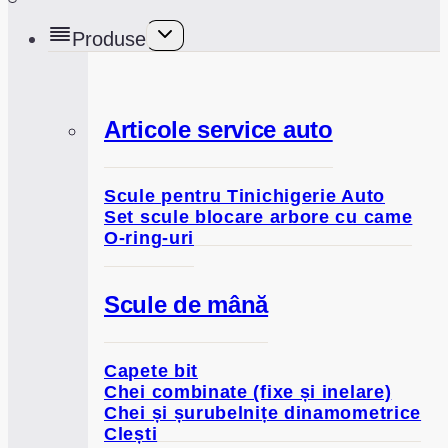
Toggle
Produse
child
menu
Articole service auto
Scule pentru Tinichigerie Auto
Set scule blocare arbore cu came
O-ring-uri
Scule de mână
Capete bit
Chei combinate (fixe și inelare)
Chei și șurubelnițe dinamometrice
Clești