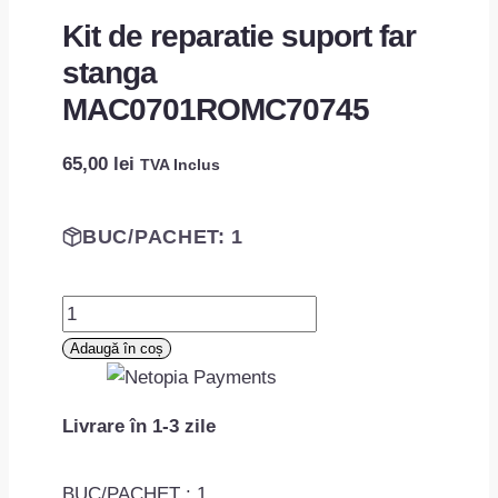
Kit de reparatie suport far
stanga
MAC0701ROMC70745
65,00
lei
TVA Inclus
BUC/PACHET: 1
Cantitate
Kit
Adaugă în coș
de
reparatie
Livrare în 1-3 zile
suport
far
stanga
BUC/PACHET : 1