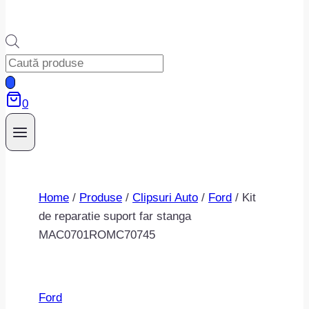
Products
search
0
Home
/
Produse
/
Clipsuri Auto
/
Ford
/
Kit
de reparatie suport far stanga
MAC0701ROMC70745
Ford