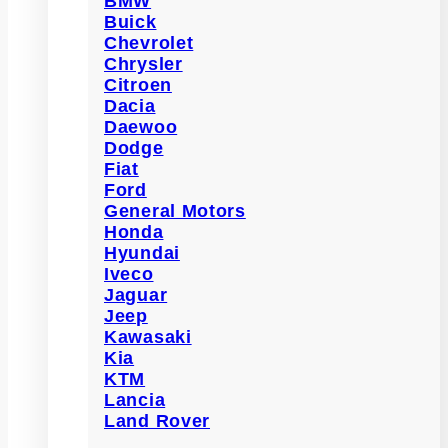
BMW
Buick
Chevrolet
Chrysler
Citroen
Dacia
Daewoo
Dodge
Fiat
Ford
General Motors
Honda
Hyundai
Iveco
Jaguar
Jeep
Kawasaki
Kia
KTM
Lancia
Land Rover