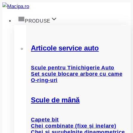
Skip
to
PRODUSE
content
Articole service auto
Scule pentru Tinichigerie Auto
Set scule blocare arbore cu came
O-ring-uri
Scule de mână
Capete bit
Chei combinate (fixe și inelare)
Chei și șurubelnițe dinamometrice