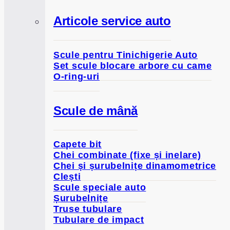
Articole service auto
Scule pentru Tinichigerie Auto
Set scule blocare arbore cu came
O-ring-uri
Scule de mână
Capete bit
Chei combinate (fixe și inelare)
Chei și șurubelnițe dinamometrice
Clești
Scule speciale auto
Șurubelnițe
Truse tubulare
Tubulare de impact