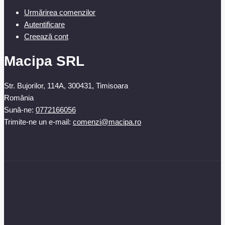
Urmărirea comenzilor
Autentificare
Creează cont
Macipa SRL
Str. Bujorilor, 114A, 300431, Timisoara
România
Sună-ne:
0772166056
Trimite-ne un e-mail:
comenzi@macipa.ro