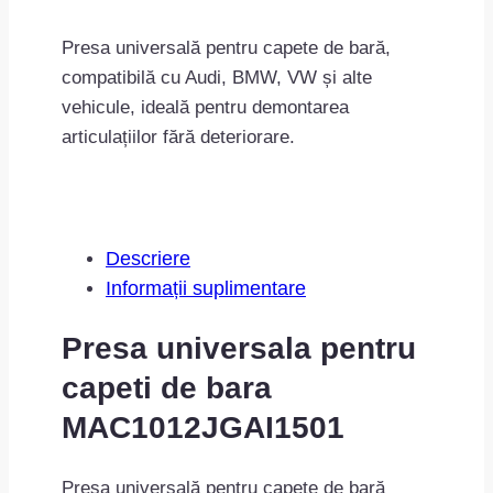
de
bara
Presa universală pentru capete de bară,
MAC1012JGAI1501
compatibilă cu Audi, BMW, VW și alte
vehicule, ideală pentru demontarea
articulațiilor fără deteriorare.
Descriere
Informații suplimentare
Presa universala pentru
capeti de bara
MAC1012JGAI1501
Presa universală pentru capete de bară