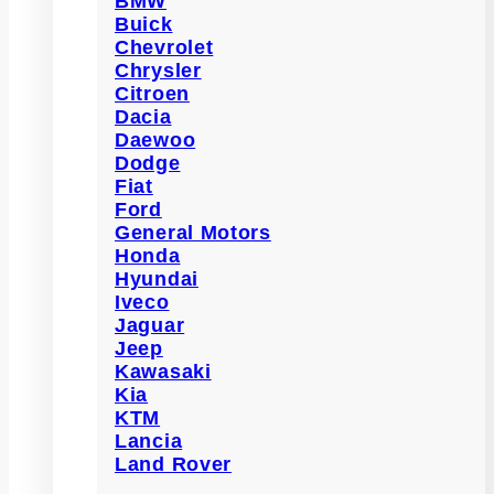
BMW
Buick
Chevrolet
Chrysler
Citroen
Dacia
Daewoo
Dodge
Fiat
Ford
General Motors
Honda
Hyundai
Iveco
Jaguar
Jeep
Kawasaki
Kia
KTM
Lancia
Land Rover