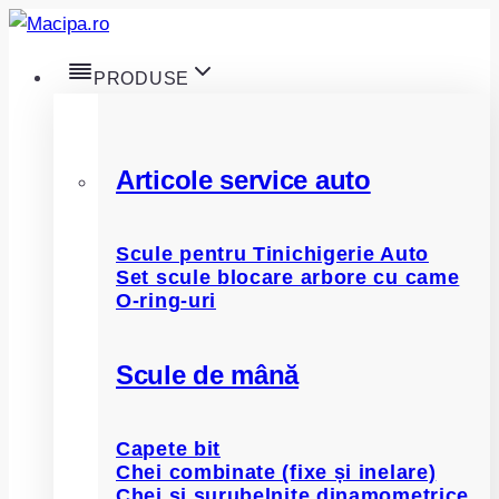
Skip
to
PRODUSE
content
Articole service auto
Scule pentru Tinichigerie Auto
Set scule blocare arbore cu came
O-ring-uri
Scule de mână
Capete bit
Chei combinate (fixe și inelare)
Chei și șurubelnițe dinamometrice