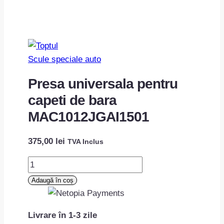
Scule speciale auto
Presa universala pentru
capeti de bara
MAC1012JGAI1501
375,00
lei
TVA Inclus
Cantitate
Presa
Adaugă în coș
universala
pentru
Livrare în 1-3 zile
capeti