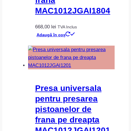
frana
MAC1012JGAI1804
668,00
lei
TVA Inclus
Adaugă în coș
Presa universala
pentru presarea
pistoanelor de
frana pe dreapta
MAC1012JGAI1201