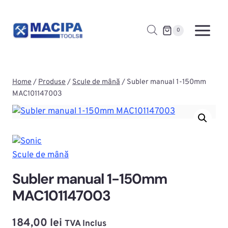
Skip
to
0
content
Home
/
Produse
/
Scule de mână
/
Subler manual 1-150mm
MAC101147003
Scule de mână
Subler manual 1-150mm
MAC101147003
184,00
lei
TVA Inclus