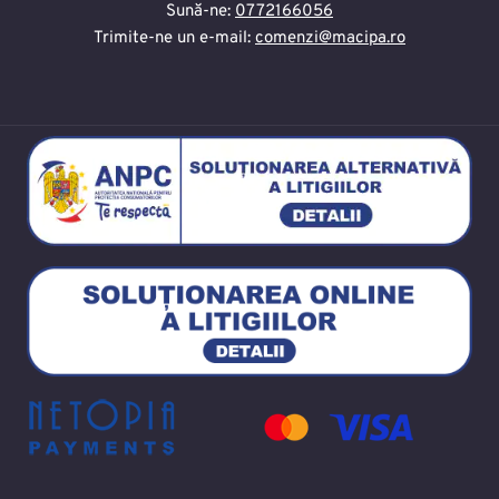
Sună-ne:
0772166056
Trimite-ne un e-mail:
comenzi@macipa.ro