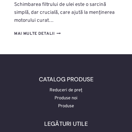
Schimbarea filtrului de ulei este o sarcină
simplă, dar crucială, care ajută la menținerea
motorului curat…
CUM
MAI MULTE DETALII
SĂ
SCHIMBI
FILTRUL
DE
ULEI
PAS
CU
CATALOG PRODUSE
PAS,
FOLOSIND
Reduceri de preț
TRUSA
Produse noi
POTRIVITĂ
Produse
LEGĂTURI UTILE