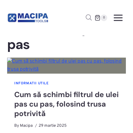
Skip
to
Home
/
schimb ulei pas cu pas
0
content
schimb ulei pas cu
pas
INFORMATII UTILE
Cum să schimbi filtrul de ulei
pas cu pas, folosind trusa
potrivită
By
Macipa
29 martie 2025