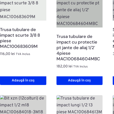
Trusa tubulare de
impact scurte 3/8 8
Trusa tubulare de
piese
impact cu protectie
MAC100683609M
pt jante de aliaj 1/2′
4piese
116,00
lei
TVA Inclus
MAC100684604MBC
182,00
lei
TVA Inclus
Adaugă în coș
Adaugă în coș