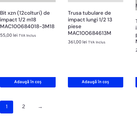
Bit xzn (12colturi) de
Trusa tubulare de
impact 1/2 m18
impact lungi 1/2 13
MAC100684018-3M18
piese
MAC100684613M
55,00
lei
TVA Inclus
361,00
lei
TVA Inclus
Adaugă în coș
Adaugă în coș
1
2
→