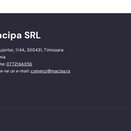
cipa SRL
ujorilor, 114A, 300431, Timisoara
nia
ne:
0772166056
te-ne un e-mail:
comenzi@macipa.ro