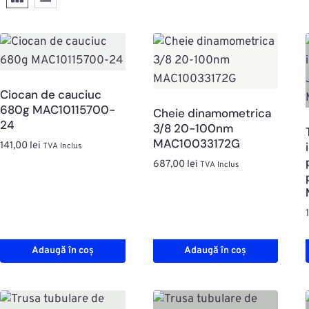
Ciocan de cauciuc
680g MAC10115700-
Cheie dinamometrica
24
3/8 20-100nm
MAC10033172G
141,00
lei
TVA Inclus
687,00
lei
TVA Inclus
Adaugă în coș
Adaugă în coș