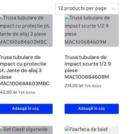
Trusa tubulare de
Trusa tubulare de
impact cu protectie
impact scurte 1/2 9
pt. Jante de aliaj 3
piese
piese
MAC100684609M
MAC100684603MBC
214,00
lei
TVA Inclus
142,00
lei
TVA Inclus
Adaugă în coș
Adaugă în coș