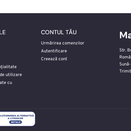
LE
CONTUL TĂU
Ma
Urmărirea comenzilor
Str. B
Autentificare
Româ
Creează cont
Sună-
țialitate
Trimi
de utilizare
date cu