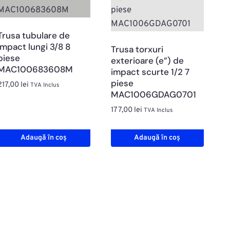
Trusa tubulare de
impact lungi 3/8 8
Trusa torxuri
piese
exterioare (e”) de
MAC100683608M
impact scurte 1/2 7
piese
217,00
lei
TVA Inclus
MAC1006GDAG0701
177,00
lei
TVA Inclus
Adaugă în coș
Adaugă în coș