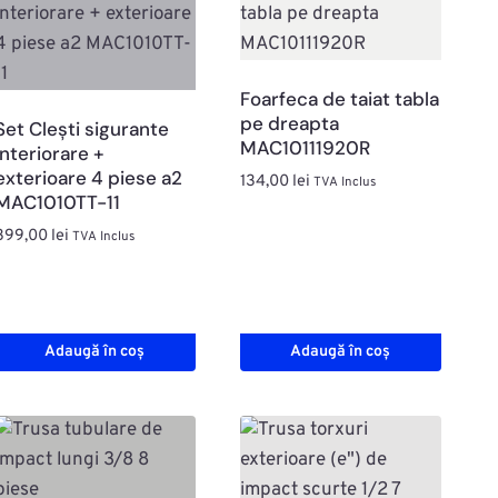
Foarfeca de taiat tabla
pe dreapta
Set Clești sigurante
MAC10111920R
interiorare +
exterioare 4 piese a2
134,00
lei
TVA Inclus
MAC1010TT-11
399,00
lei
TVA Inclus
Adaugă în coș
Adaugă în coș