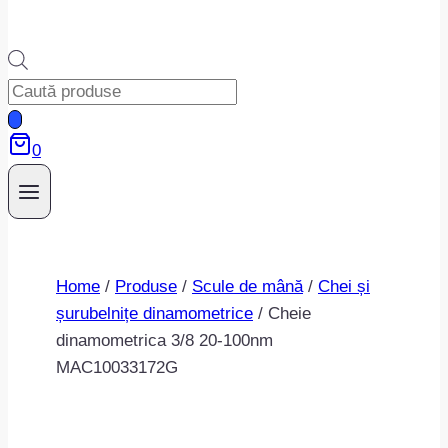
Products
search
0
Home
/
Produse
/
Scule de mână
/
Chei și
șurubelnițe dinamometrice
/
Cheie
dinamometrica 3/8 20-100nm
MAC10033172G