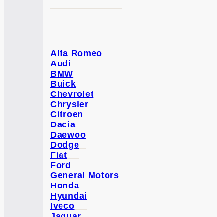
Alfa Romeo
Audi
BMW
Buick
Chevrolet
Chrysler
Citroen
Dacia
Daewoo
Dodge
Fiat
Ford
General Motors
Honda
Hyundai
Iveco
Jaguar