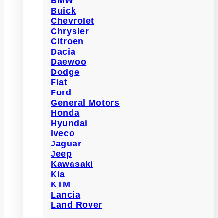
BMW
Buick
Chevrolet
Chrysler
Citroen
Dacia
Daewoo
Dodge
Fiat
Ford
General Motors
Honda
Hyundai
Iveco
Jaguar
Jeep
Kawasaki
Kia
KTM
Lancia
Land Rover