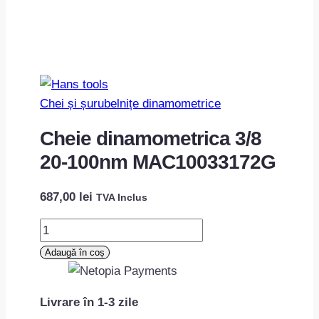
Chei și șurubelnițe dinamometrice
Cheie dinamometrica 3/8
20-100nm MAC10033172G
687,00
lei
TVA Inclus
Cantitate
Cheie
Adaugă în coș
dinamometrica
3/8
Livrare în 1-3 zile
20-