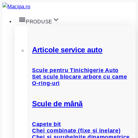
Skip
to
PRODUSE
content
Articole service auto
Scule pentru Tinichigerie Auto
Set scule blocare arbore cu came
O-ring-uri
Scule de mână
Capete bit
Chei combinate (fixe și inelare)
Chei și șurubelnițe dinamometrice