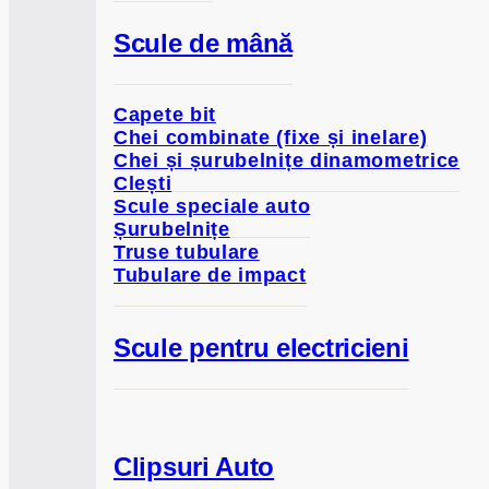
Scule de mână
Capete bit
Chei combinate (fixe și inelare)
Chei și șurubelnițe dinamometrice
Clești
Scule speciale auto
Șurubelnițe
Truse tubulare
Tubulare de impact
Scule pentru electricieni
Clipsuri Auto