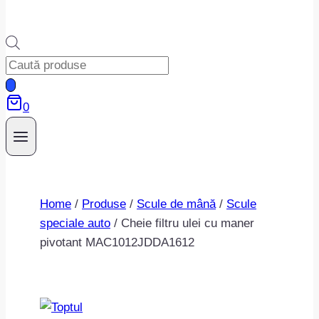
Products
search
0
Home
/
Produse
/
Scule de mână
/
Scule
speciale auto
/
Cheie filtru ulei cu maner
pivotant MAC1012JDDA1612