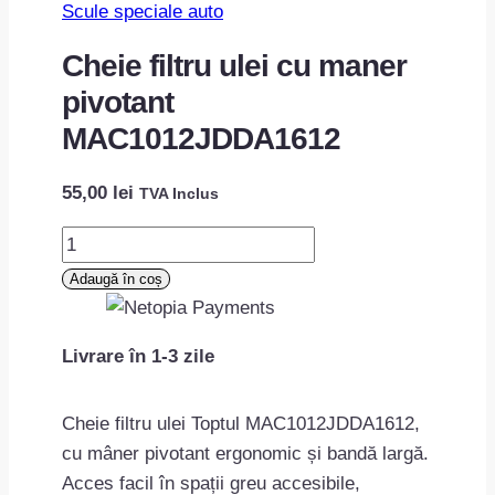
Scule speciale auto
Cheie filtru ulei cu maner
pivotant
MAC1012JDDA1612
55,00
lei
TVA Inclus
Cantitate
Cheie
Adaugă în coș
filtru
ulei
Livrare în 1-3 zile
cu
maner
pivotant
Cheie filtru ulei Toptul MAC1012JDDA1612,
MAC1012JDDA1612
cu mâner pivotant ergonomic și bandă largă.
Acces facil în spații greu accesibile,