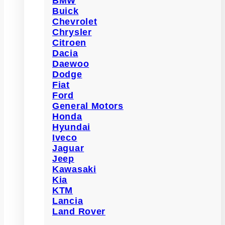
BMW
Buick
Chevrolet
Chrysler
Citroen
Dacia
Daewoo
Dodge
Fiat
Ford
General Motors
Honda
Hyundai
Iveco
Jaguar
Jeep
Kawasaki
Kia
KTM
Lancia
Land Rover