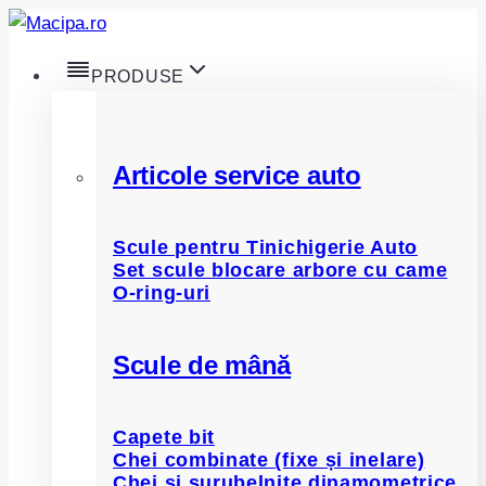
Skip
to
PRODUSE
content
Articole service auto
Scule pentru Tinichigerie Auto
Set scule blocare arbore cu came
O-ring-uri
Scule de mână
Capete bit
Chei combinate (fixe și inelare)
Chei și șurubelnițe dinamometrice