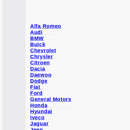
Alfa Romeo
Audi
BMW
Buick
Chevrolet
Chrysler
Citroen
Dacia
Daewoo
Dodge
Fiat
Ford
General Motors
Honda
Hyundai
Iveco
Jaguar
Jeep