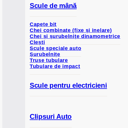
Scule de mână
Capete bit
Chei combinate (fixe și inelare)
Chei și șurubelnițe dinamometrice
Clești
Scule speciale auto
Șurubelnițe
Truse tubulare
Tubulare de impact
Scule pentru electricieni
Clipsuri Auto