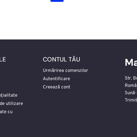
LE
CONTUL TĂU
Ma
Urmărirea comenzilor
Str. B
Autentificare
Româ
Creează cont
Sună-
țialitate
Trimi
de utilizare
date cu