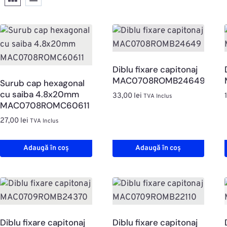
Diblu fixare capitonaj
MAC0708ROMB24649
Surub cap hexagonal
cu saiba 4.8x20mm
33,00
lei
TVA Inclus
MAC0708ROMC60611
27,00
lei
TVA Inclus
Adaugă în coș
Adaugă în coș
Diblu fixare capitonaj
Diblu fixare capitonaj