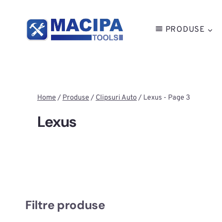
Skip
to
PRODUSE
content
Home
/
Produse
/
Clipsuri Auto
/
Lexus
- Page 3
Lexus
Filtre produse