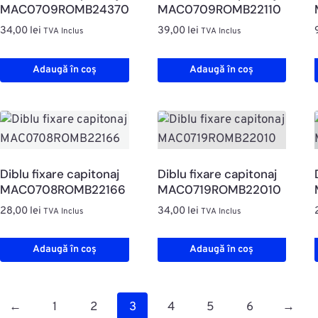
MAC0709ROMB24370
MAC0709ROMB22110
34,00
lei
39,00
lei
TVA Inclus
TVA Inclus
Adaugă în coș
Adaugă în coș
Diblu fixare capitonaj
Diblu fixare capitonaj
MAC0708ROMB22166
MAC0719ROMB22010
28,00
lei
34,00
lei
TVA Inclus
TVA Inclus
Adaugă în coș
Adaugă în coș
←
1
2
3
4
5
6
→