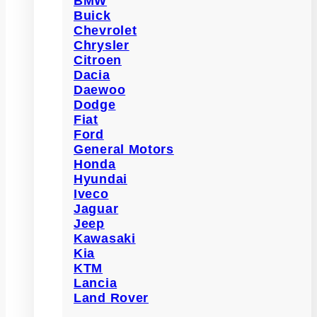
BMW
Buick
Chevrolet
Chrysler
Citroen
Dacia
Daewoo
Dodge
Fiat
Ford
General Motors
Honda
Hyundai
Iveco
Jaguar
Jeep
Kawasaki
Kia
KTM
Lancia
Land Rover