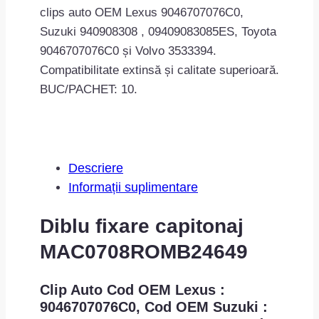
clips auto OEM Lexus 9046707076C0,
Suzuki 940908308 , 09409083085ES, Toyota
9046707076C0 și Volvo 3533394.
Compatibilitate extinsă și calitate superioară.
BUC/PACHET: 10.
Descriere
Informații suplimentare
Diblu fixare capitonaj
MAC0708ROMB24649
Clip Auto Cod OEM Lexus :
9046707076C0, Cod OEM Suzuki :