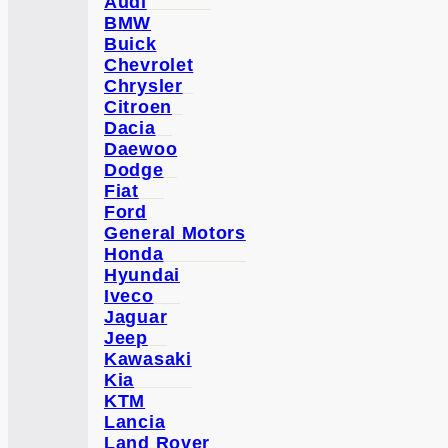
Audi
BMW
Buick
Chevrolet
Chrysler
Citroen
Dacia
Daewoo
Dodge
Fiat
Ford
General Motors
Honda
Hyundai
Iveco
Jaguar
Jeep
Kawasaki
Kia
KTM
Lancia
Land Rover