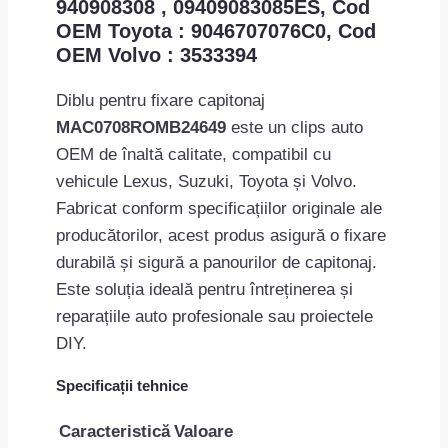
940908308 , 09409083085ES, Cod
OEM Toyota : 9046707076C0, Cod
OEM Volvo : 3533394
Diblu pentru fixare capitonaj
MAC0708ROMB24649
este un clips auto
OEM de înaltă calitate, compatibil cu
vehicule Lexus, Suzuki, Toyota și Volvo.
Fabricat conform specificațiilor originale ale
producătorilor, acest produs asigură o fixare
durabilă și sigură a panourilor de capitonaj.
Este soluția ideală pentru întreținerea și
reparațiile auto profesionale sau proiectele
DIY.
Specificații tehnice
Caracteristică
Valoare