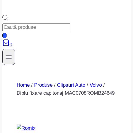
Products
search
0
Home
/
Produse
/
Clipsuri Auto
/
Volvo
/
Diblu fixare capitonaj MAC0708ROMB24649