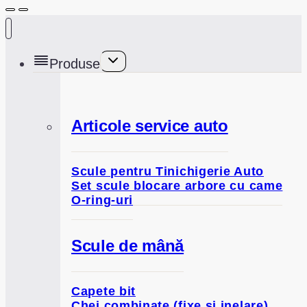
Toggle
Produse
child
menu
Articole service auto
Scule pentru Tinichigerie Auto
Set scule blocare arbore cu came
O-ring-uri
Scule de mână
Capete bit
Chei combinate (fixe și inelare)