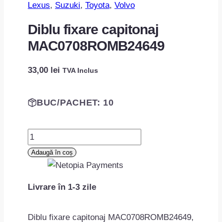
Lexus
, 
Suzuki
, 
Toyota
, 
Volvo
Diblu fixare capitonaj
MAC0708ROMB24649
33,00
lei
TVA Inclus
BUC/PACHET: 10
Cantitate
Diblu
Adaugă în coș
fixare
capitonaj
Livrare în 1-3 zile
MAC0708ROMB24649
Diblu fixare capitonaj MAC0708ROMB24649,