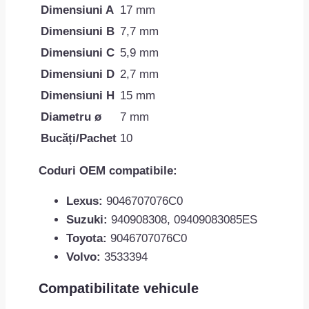
Dimensiuni A
17 mm
Dimensiuni B
7,7 mm
Dimensiuni C
5,9 mm
Dimensiuni D
2,7 mm
Dimensiuni H
15 mm
Diametru ø
7 mm
Bucăți/Pachet
10
Coduri OEM compatibile:
Lexus:
9046707076C0
Suzuki:
940908308, 09409083085ES
Toyota:
9046707076C0
Volvo:
3533394
Compatibilitate vehicule