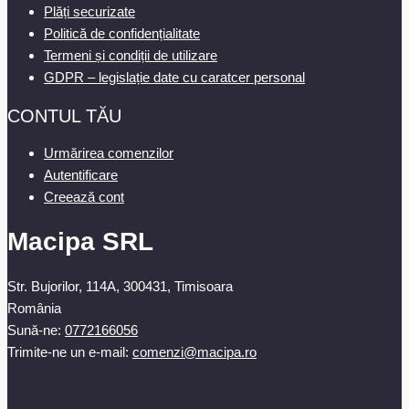
Plăți securizate
Politică de confidențialitate
Termeni și condiții de utilizare
GDPR – legislație date cu caratcer personal
CONTUL TĂU
Urmărirea comenzilor
Autentificare
Creează cont
Macipa SRL
Str. Bujorilor, 114A, 300431, Timisoara
România
Sună-ne:
0772166056
Trimite-ne un e-mail:
comenzi@macipa.ro