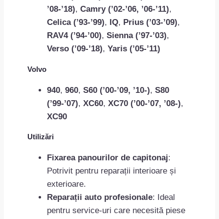
’08-’18)
,
Camry (’02-’06, ’06-’11)
,
Celica (’93-’99)
,
IQ
,
Prius (’03-’09)
,
RAV4 (’94-’00)
,
Sienna (’97-’03)
,
Verso (’09-’18)
,
Yaris (’05-’11)
Volvo
940
,
960
,
S60 (’00-’09, ’10-)
,
S80
(’99-’07)
,
XC60
,
XC70 (’00-’07, ’08-)
,
XC90
Utilizări
Fixarea panourilor de capitonaj
:
Potrivit pentru reparații interioare și
exterioare.
Reparații auto profesionale
: Ideal
pentru service-uri care necesită piese