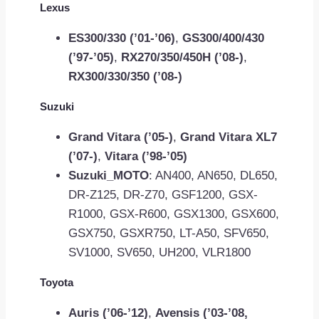
Lexus
ES300/330 (’01-’06)
,
GS300/400/430
(’97-’05)
,
RX270/350/450H (’08-)
,
RX300/330/350 (’08-)
Suzuki
Grand Vitara (’05-)
,
Grand Vitara XL7
(’07-)
,
Vitara (’98-’05)
Suzuki_MOTO
: AN400, AN650, DL650,
DR-Z125, DR-Z70, GSF1200, GSX-
R1000, GSX-R600, GSX1300, GSX600,
GSX750, GSXR750, LT-A50, SFV650,
SV1000, SV650, UH200, VLR1800
Toyota
Auris (’06-’12)
,
Avensis (’03-’08,