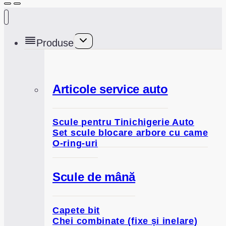
Toggle
Produse
child
menu
Articole service auto
Scule pentru Tinichigerie Auto
Set scule blocare arbore cu came
O-ring-uri
Scule de mână
Capete bit
Chei combinate (fixe și inelare)