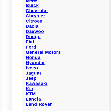
BMW
Buick
Chevrolet
Chrysler
Citroen
Dacia
Daewoo
Dodge
Fiat
Ford
General Motors
Honda
Hyundai
Iveco
Jaguar
Jeep
Kawasaki
Kia
KTM
Lancia
Land Rover