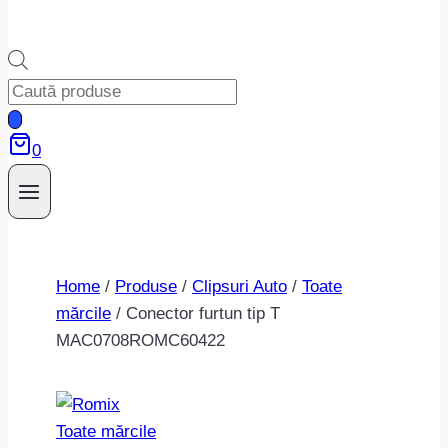
Products
search
0
Home
/
Produse
/
Clipsuri Auto
/
Toate
mărcile
/
Conector furtun tip T
MAC0708ROMC60422
Toate mărcile