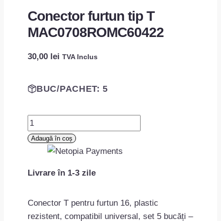
Conector furtun tip T
MAC0708ROMC60422
30,00
lei
TVA Inclus
BUC/PACHET: 5
Cantitate
Conector
Adaugă în coș
furtun
tip
Livrare în 1-3 zile
T
MAC0708ROMC60422
Conector T pentru furtun 16, plastic
rezistent, compatibil universal, set 5 bucăți –