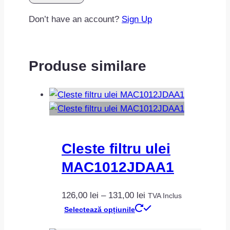
Don’t have an account?
Sign Up
Produse similare
Cleste filtru ulei
MAC1012JDAA1
Interval
126,00
lei
–
131,00
lei
TVA Inclus
de
Acest
Selectează opțiunile
prețuri:
produs