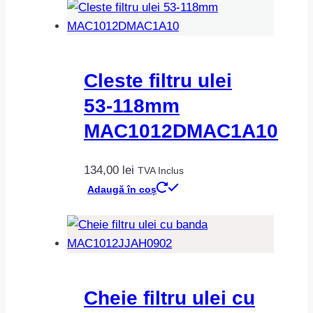
126,00 lei
are
până
mai
la
multe
131,00 lei
variații.
Cleste filtru ulei
Opțiunile
53-118mm
pot
fi
MAC1012DMAC1A10
alese
în
134,00
lei
TVA Inclus
pagina
Adaugă în coș
produsului.
Cheie filtru ulei cu