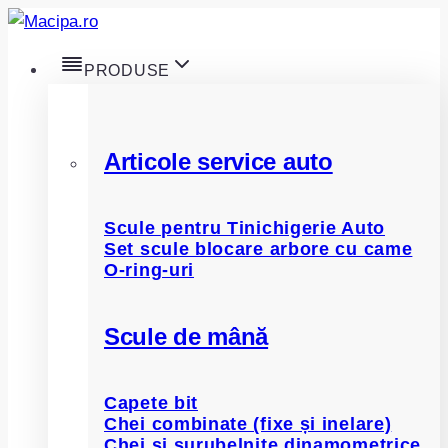
Skip
to
PRODUSE
content
Articole service auto
Scule pentru Tinichigerie Auto
Set scule blocare arbore cu came
O-ring-uri
Scule de mână
Capete bit
Chei combinate (fixe și inelare)
Chei și șurubelnițe dinamometrice