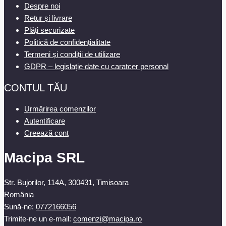
Despre noi
Retur și livrare
Plăți securizate
Politică de confidențialitate
Termeni și condiții de utilizare
GDPR – legislație date cu caratcer personal
CONTUL TĂU
Urmărirea comenzilor
Autentificare
Creează cont
Macipa SRL
Str. Bujorilor, 114A, 300431, Timisoara
România
Sună-ne:
0772166056
Trimite-ne un e-mail:
comenzi@macipa.ro