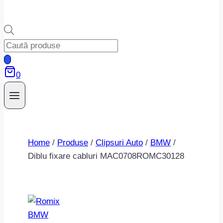
Products
search
0
Home
/
Produse
/
Clipsuri Auto
/
BMW
/
Diblu fixare cabluri MAC0708ROMC30128
BMW