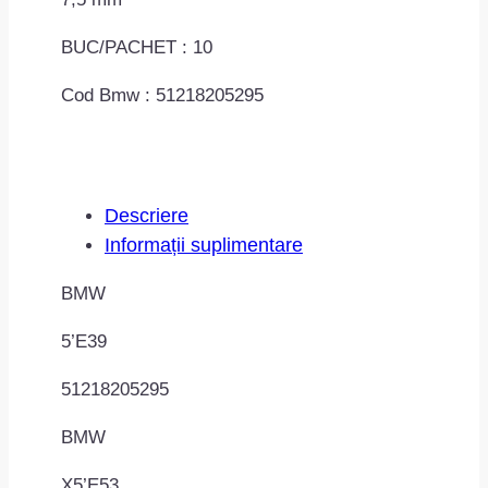
BUC/PACHET : 10
Cod Bmw : 51218205295
Descriere
Informații suplimentare
BMW
5’E39
51218205295
BMW
X5’E53