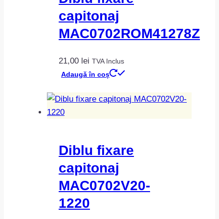
capitonaj
MAC0702ROM41278Z
21,00
lei
TVA Inclus
Adaugă în coș
Diblu fixare
capitonaj
MAC0702V20-
1220