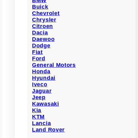
BMW
Buick
Chevrolet
Chrysler
Citroen
Dacia
Daewoo
Dodge
Fiat
Ford
General Motors
Honda
Hyundai
Iveco
Jaguar
Jeep
Kawasaki
Kia
KTM
Lancia
Land Rover