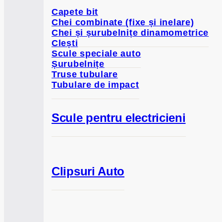
Capete bit
Chei combinate (fixe și inelare)
Chei și șurubelnițe dinamometrice
Clești
Scule speciale auto
Șurubelnițe
Truse tubulare
Tubulare de impact
Scule pentru electricieni
Clipsuri Auto