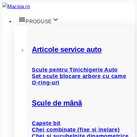
Skip
to
PRODUSE
content
Articole service auto
Scule pentru Tinichigerie Auto
Set scule blocare arbore cu came
O-ring-uri
Scule de mână
Capete bit
Chei combinate (fixe și inelare)
Chei și șurubelnițe dinamometrice