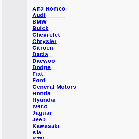
Alfa Romeo
Audi
BMW
Buick
Chevrolet
Chrysler
Citroen
Dacia
Daewoo
Dodge
Fiat
Ford
General Motors
Honda
Hyundai
Iveco
Jaguar
Jeep
Kawasaki
Kia