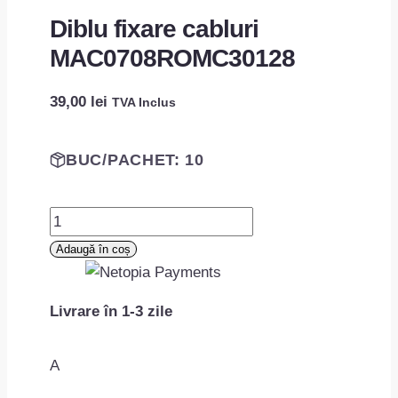
Diblu fixare cabluri
MAC0708ROMC30128
39,00
lei
TVA Inclus
BUC/PACHET: 10
Cantitate
Diblu
Adaugă în coș
fixare
cabluri
Livrare în 1-3 zile
MAC0708ROMC30128
A