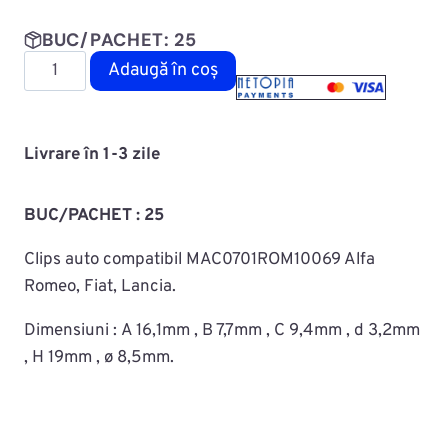
BUC/PACHET: 25
Cantitate
Adaugă în coș
Diblu
fixare
capitonaj
Livrare în 1-3 zile
MAC0701ROM10069
BUC/PACHET : 25
Clips auto compatibil MAC0701ROM10069 Alfa
Romeo, Fiat, Lancia.
Dimensiuni :
A 16,1mm , B 7,7mm , C 9,4mm , d 3,2mm
, H 19mm , ø 8,5mm.