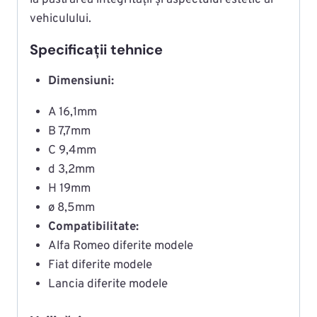
la păstrarea integrității și aspectului estetic al
vehiculului.
Specificații tehnice
Dimensiuni:
A 16,1mm
B 7,7mm
C 9,4mm
d 3,2mm
H 19mm
ø 8,5mm
Compatibilitate:
Alfa Romeo diferite modele
Fiat diferite modele
Lancia diferite modele