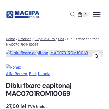
Skip
to
0
content
Home
/
Produse
/
Clipsuri Auto
/
Fiat
/
Diblu fixare capitonaj
MAC0701ROM10069
Alfa Romeo
, 
Fiat
, 
Lancia
Diblu fixare capitonaj
MAC0701ROM10069
27,00
lei
TVA Inclus