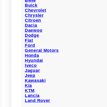
BMW
Buick
Chevrolet
Chrysler
Citroen
Dacia
Daewoo
Dodge
Fiat
Ford
General Motors
Honda
Hyundai
Iveco
Jaguar
Jeep
Kawasaki
Kia
KTM
Lancia
Land Rover