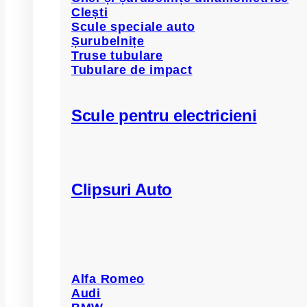
Clești
Scule speciale auto
Șurubelnițe
Truse tubulare
Tubulare de impact
Scule pentru electricieni
Clipsuri Auto
Alfa Romeo
Audi