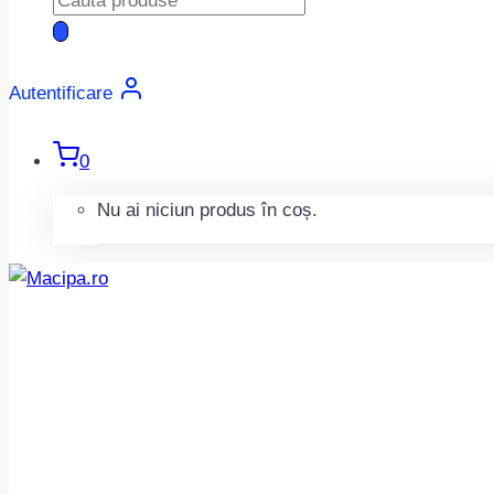
search
Autentificare
0
Nu ai niciun produs în coș.