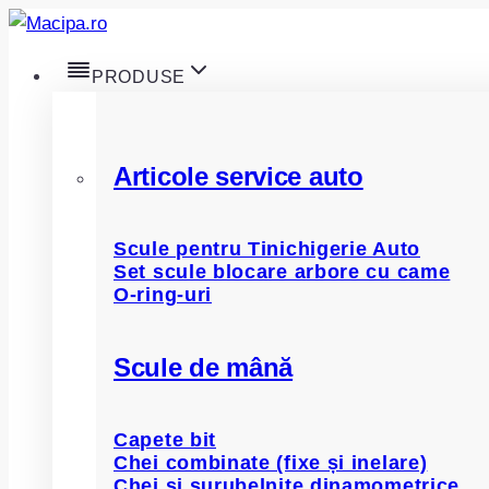
Skip
to
PRODUSE
content
Articole service auto
Scule pentru Tinichigerie Auto
Set scule blocare arbore cu came
O-ring-uri
Scule de mână
Capete bit
Chei combinate (fixe și inelare)
Chei și șurubelnițe dinamometrice