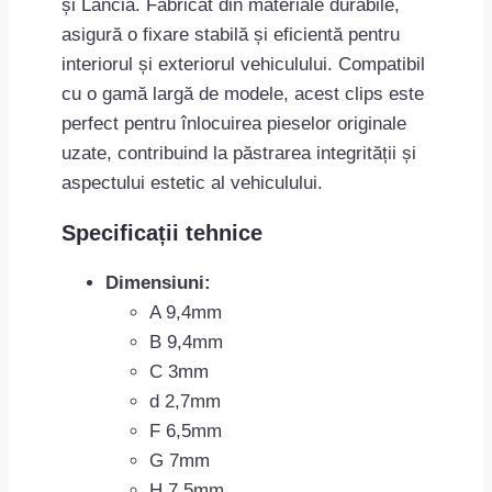
și Lancia. Fabricat din materiale durabile,
asigură o fixare stabilă și eficientă pentru
interiorul și exteriorul vehiculului. Compatibil
cu o gamă largă de modele, acest clips este
perfect pentru înlocuirea pieselor originale
uzate, contribuind la păstrarea integrității și
aspectului estetic al vehiculului.
Specificații tehnice
Dimensiuni:
A 9,4mm
B 9,4mm
C 3mm
d 2,7mm
F 6,5mm
G 7mm
H 7,5mm