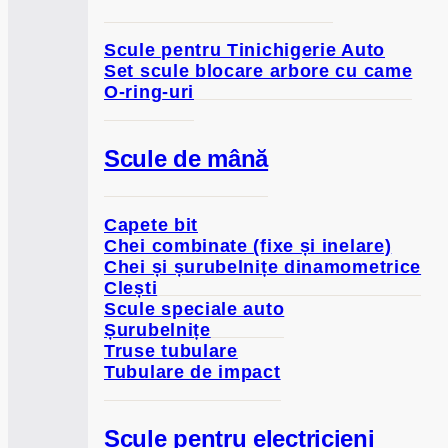
Scule pentru Tinichigerie Auto
Set scule blocare arbore cu came
O-ring-uri
Scule de mână
Capete bit
Chei combinate (fixe și inelare)
Chei și șurubelnițe dinamometrice
Clești
Scule speciale auto
Șurubelnițe
Truse tubulare
Tubulare de impact
Scule pentru electricieni