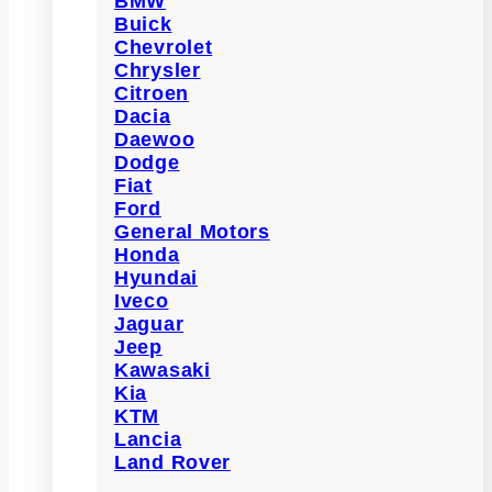
BMW
Buick
Chevrolet
Chrysler
Citroen
Dacia
Daewoo
Dodge
Fiat
Ford
General Motors
Honda
Hyundai
Iveco
Jaguar
Jeep
Kawasaki
Kia
KTM
Lancia
Land Rover