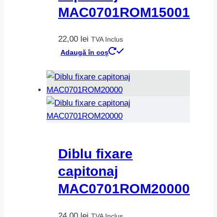
MAC0701ROM15001
22,00
lei
TVA Inclus
Adaugă în coș
Diblu fixare
capitonaj
MAC0701ROM20000
24,00
lei
TVA Inclus