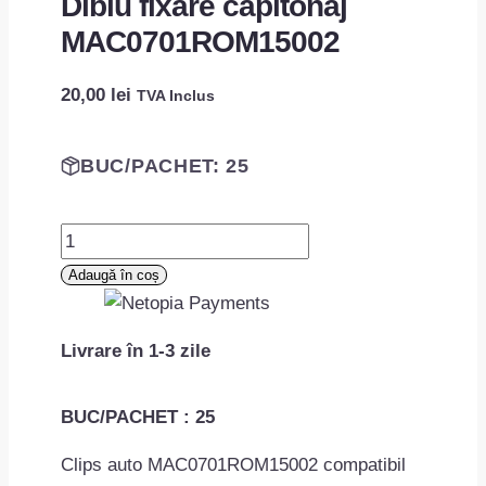
Diblu fixare capitonaj
MAC0701ROM15002
20,00
lei
TVA Inclus
BUC/PACHET: 25
Cantitate
Diblu
Adaugă în coș
fixare
capitonaj
Livrare în 1-3 zile
MAC0701ROM15002
BUC/PACHET : 25
Clips auto MAC0701ROM15002 compatibil