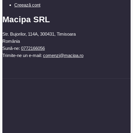
Creează cont
Macipa SRL
Str. Bujorilor, 114A, 300431, Timisoara
România
Sună-ne:
0772166056
Trimite-ne un e-mail:
comenzi@macipa.ro