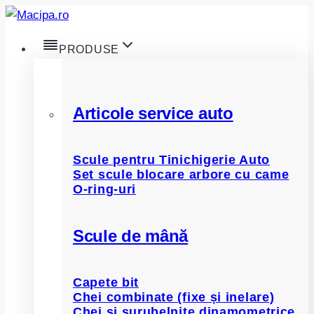
Skip
to
PRODUSE
content
Articole service auto
Scule pentru Tinichigerie Auto
Set scule blocare arbore cu came
O-ring-uri
Scule de mână
Capete bit
Chei combinate (fixe și inelare)
Chei și șurubelnițe dinamometrice