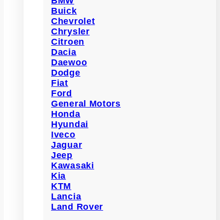
BMW
Buick
Chevrolet
Chrysler
Citroen
Dacia
Daewoo
Dodge
Fiat
Ford
General Motors
Honda
Hyundai
Iveco
Jaguar
Jeep
Kawasaki
Kia
KTM
Lancia
Land Rover