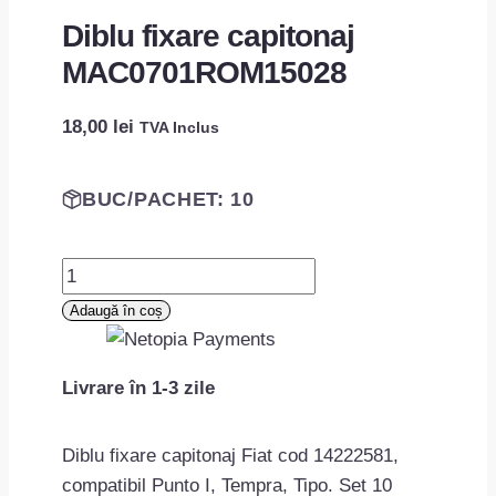
Diblu fixare capitonaj
MAC0701ROM15028
18,00
lei
TVA Inclus
BUC/PACHET: 10
Cantitate
Diblu
Adaugă în coș
fixare
capitonaj
Livrare în 1-3 zile
MAC0701ROM15028
Diblu fixare capitonaj Fiat cod 14222581,
compatibil Punto I, Tempra, Tipo. Set 10