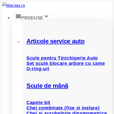
Skip
to
PRODUSE
content
Articole service auto
Scule pentru Tinichigerie Auto
Set scule blocare arbore cu came
O-ring-uri
Scule de mână
Capete bit
Chei combinate (fixe și inelare)
Chei și șurubelnițe dinamometrice