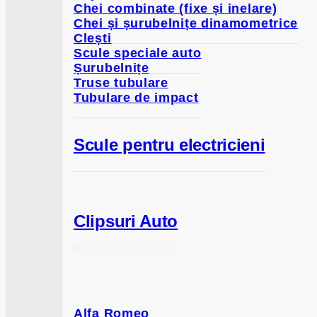
Chei combinate (fixe și inelare)
Chei și șurubelnițe dinamometrice
Clești
Scule speciale auto
Șurubelnițe
Truse tubulare
Tubulare de impact
Scule pentru electricieni
Clipsuri Auto
Alfa Romeo