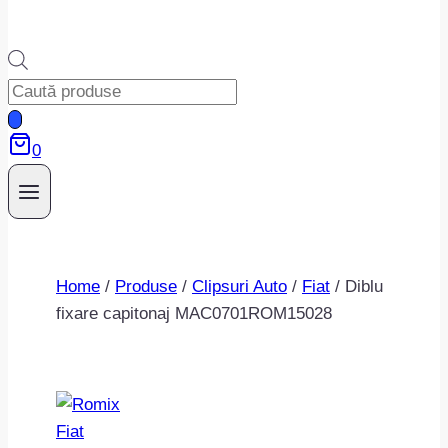
Products
search
0
Home
/
Produse
/
Clipsuri Auto
/
Fiat
/
Diblu
fixare capitonaj MAC0701ROM15028
Fiat