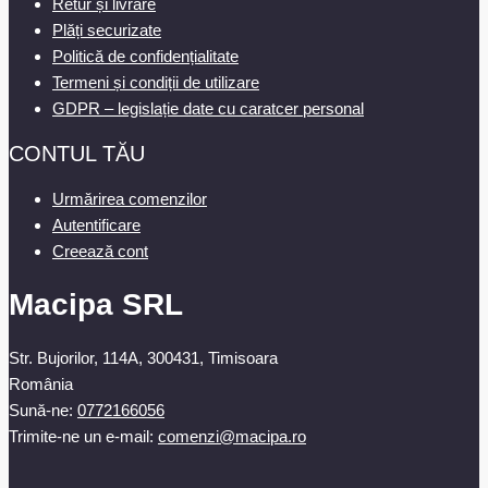
Retur și livrare
Plăți securizate
Politică de confidențialitate
Termeni și condiții de utilizare
GDPR – legislație date cu caratcer personal
CONTUL TĂU
Urmărirea comenzilor
Autentificare
Creează cont
Macipa SRL
Str. Bujorilor, 114A, 300431, Timisoara
România
Sună-ne:
0772166056
Trimite-ne un e-mail:
comenzi@macipa.ro