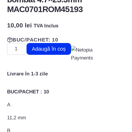
MAC0701ROM45193
10,00
lei
TVA Inclus
BUC/PACHET: 10
Cantitate
Adaugă în coș
Holtsurub
autofiletant
cap
Livrare în 1-3 zile
bombat
4.7×25.3mm
BUC/PACHET : 10
MAC0701ROM45193
A
11,2 mm
B