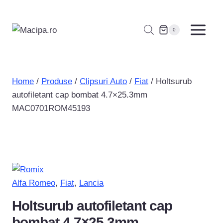
Skip
to
0
content
Home
/
Produse
/
Clipsuri Auto
/
Fiat
/
Holtsurub
autofiletant cap bombat 4.7×25.3mm
MAC0701ROM45193
Alfa Romeo
, 
Fiat
, 
Lancia
Holtsurub autofiletant cap
bombat 4.7×25.3mm