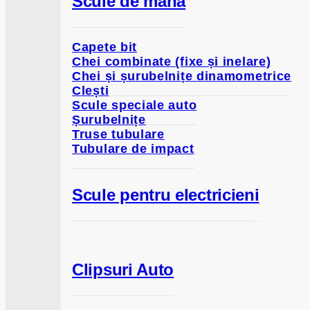
Scule de mână
Capete bit
Chei combinate (fixe și inelare)
Chei și șurubelnițe dinamometrice
Clești
Scule speciale auto
Șurubelnițe
Truse tubulare
Tubulare de impact
Scule pentru electricieni
Clipsuri Auto