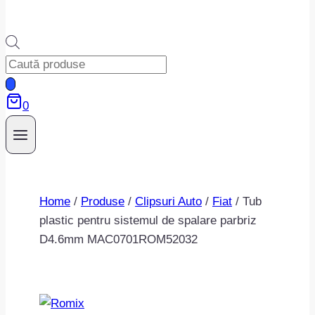
Products
search
0
Home
/
Produse
/
Clipsuri Auto
/
Fiat
/
Tub
plastic pentru sistemul de spalare parbriz
D4.6mm MAC0701ROM52032