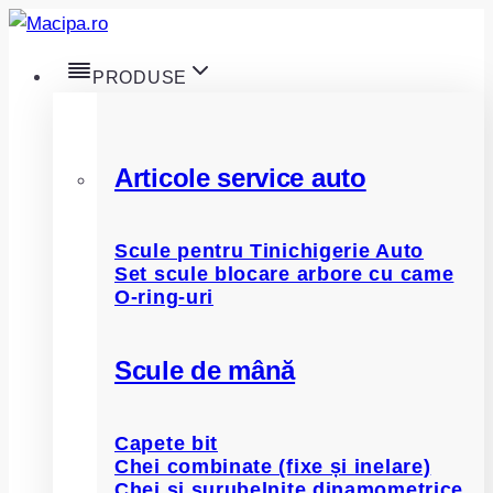
Skip
to
PRODUSE
content
Articole service auto
Scule pentru Tinichigerie Auto
Set scule blocare arbore cu came
O-ring-uri
Scule de mână
Capete bit
Chei combinate (fixe și inelare)
Chei și șurubelnițe dinamometrice