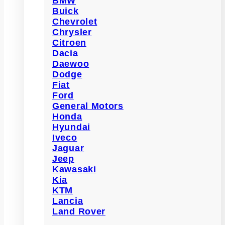
BMW
Buick
Chevrolet
Chrysler
Citroen
Dacia
Daewoo
Dodge
Fiat
Ford
General Motors
Honda
Hyundai
Iveco
Jaguar
Jeep
Kawasaki
Kia
KTM
Lancia
Land Rover