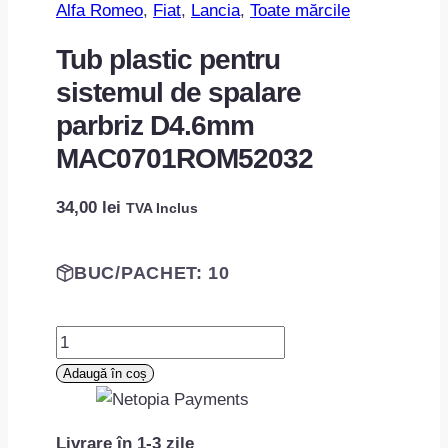
Alfa Romeo
, 
Fiat
, 
Lancia
, 
Toate mărcile
Tub plastic pentru
sistemul de spalare
parbriz D4.6mm
MAC0701ROM52032
34,00
lei
TVA Inclus
BUC/PACHET: 10
Cantitate
Tub
Adaugă în coș
plastic
pentru
Livrare în 1-3 zile
sistemul