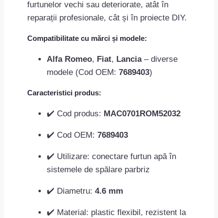
furtunelor vechi sau deteriorate, atât în
reparații profesionale, cât și în proiecte DIY.
Compatibilitate cu mărci și modele:
Alfa Romeo
,
Fiat
,
Lancia
– diverse
modele (Cod OEM:
7689403
)
Caracteristici produs:
✔️ Cod produs:
MAC0701ROM52032
✔️ Cod OEM:
7689403
✔️ Utilizare: conectare furtun apă în
sistemele de spălare parbriz
✔️ Diametru:
4.6 mm
✔️ Material: plastic flexibil, rezistent la