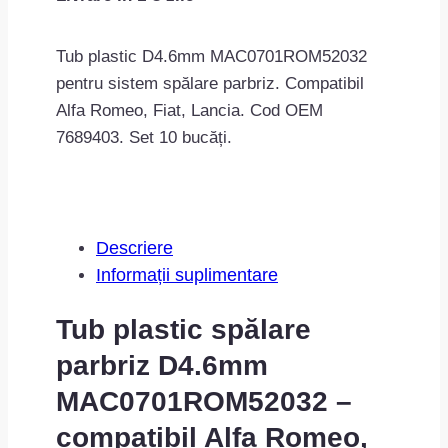
de
spalare
Tub plastic D4.6mm MAC0701ROM52032
parbriz
pentru sistem spălare parbriz. Compatibil
D4.6mm
Alfa Romeo, Fiat, Lancia. Cod OEM
MAC0701ROM52032
7689403. Set 10 bucăți.
Descriere
Informații suplimentare
Tub plastic spălare
parbriz D4.6mm
MAC0701ROM52032 –
compatibil Alfa Romeo,