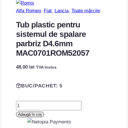
Alfa Romeo
, 
Fiat
, 
Lancia
, 
Toate mărcile
Tub plastic pentru
sistemul de spalare
parbriz D4.6mm
MAC0701ROM52057
48,00
lei
TVA Inclus
BUC/PACHET: 5
Cantitate
Tub
Adaugă în coș
plastic
pentru