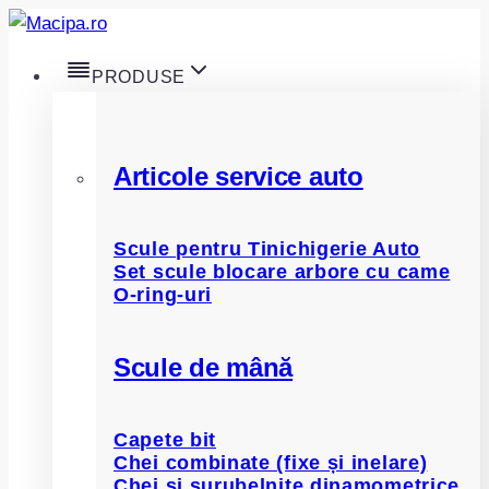
Skip
to
PRODUSE
content
Articole service auto
Scule pentru Tinichigerie Auto
Set scule blocare arbore cu came
O-ring-uri
Scule de mână
Capete bit
Chei combinate (fixe și inelare)
Chei și șurubelnițe dinamometrice