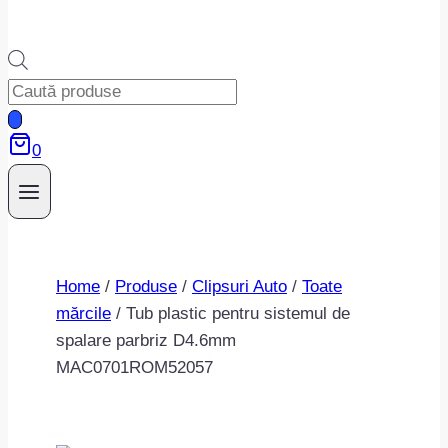
Products
search
0
Home
/
Produse
/
Clipsuri Auto
/
Toate
mărcile
/
Tub plastic pentru sistemul de
spalare parbriz D4.6mm
MAC0701ROM52057