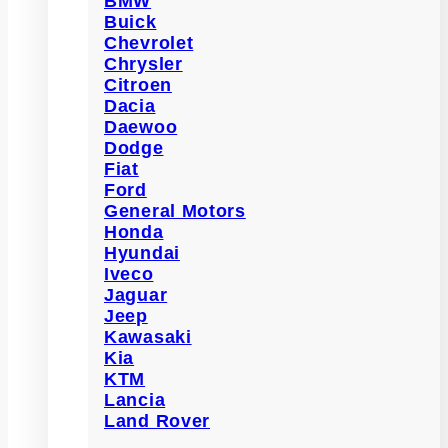
BMW
Buick
Chevrolet
Chrysler
Citroen
Dacia
Daewoo
Dodge
Fiat
Ford
General Motors
Honda
Hyundai
Iveco
Jaguar
Jeep
Kawasaki
Kia
KTM
Lancia
Land Rover