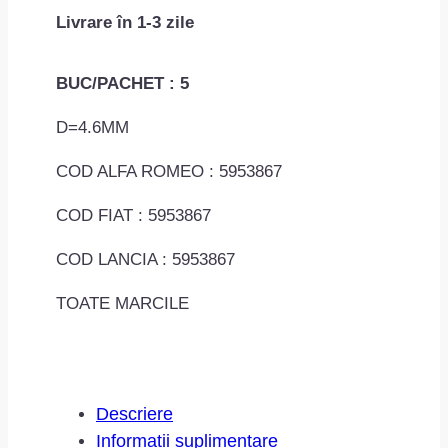
Livrare în 1-3 zile
sistemul
de
spalare
BUC/PACHET : 5
parbriz
D=4.6MM
D4.6mm
MAC0701ROM52057
COD ALFA ROMEO : 5953867
COD FIAT : 5953867
COD LANCIA : 5953867
TOATE MARCILE
Descriere
Informații suplimentare