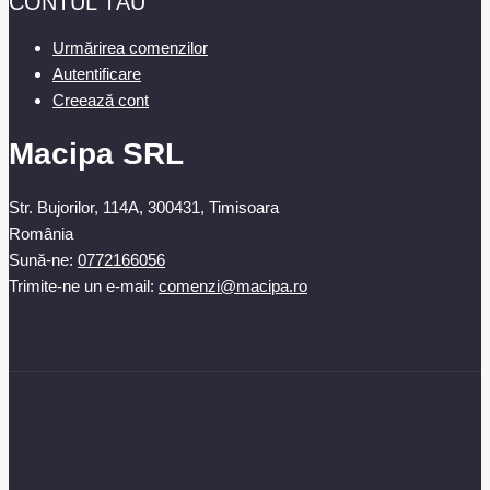
CONTUL TĂU
Urmărirea comenzilor
Autentificare
Creează cont
Macipa SRL
Str. Bujorilor, 114A, 300431, Timisoara
România
Sună-ne:
0772166056
Trimite-ne un e-mail:
comenzi@macipa.ro