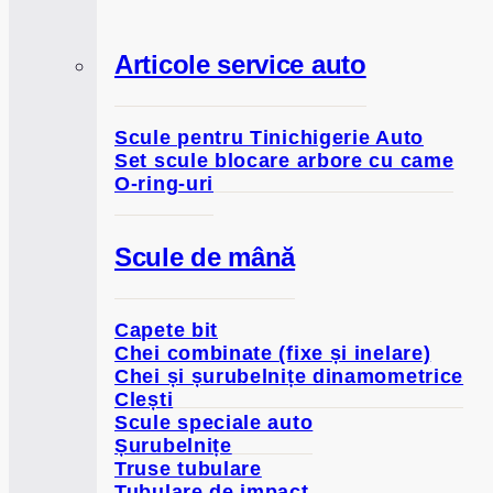
Articole service auto
Scule pentru Tinichigerie Auto
Set scule blocare arbore cu came
O-ring-uri
Scule de mână
Capete bit
Chei combinate (fixe și inelare)
Chei și șurubelnițe dinamometrice
Clești
Scule speciale auto
Șurubelnițe
Truse tubulare
Tubulare de impact