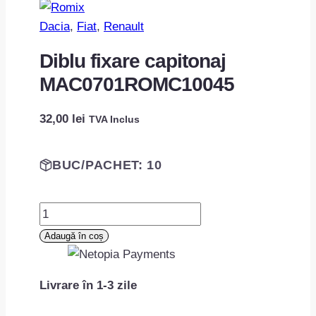
Dacia
, 
Fiat
, 
Renault
Diblu fixare capitonaj
MAC0701ROMC10045
32,00
lei
TVA Inclus
BUC/PACHET: 10
Cantitate
Diblu
Adaugă în coș
fixare
capitonaj
Livrare în 1-3 zile
MAC0701ROMC10045