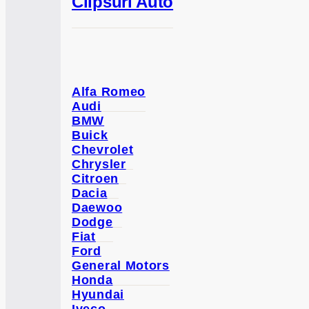
Clipsuri Auto
Alfa Romeo
Audi
BMW
Buick
Chevrolet
Chrysler
Citroen
Dacia
Daewoo
Dodge
Fiat
Ford
General Motors
Honda
Hyundai