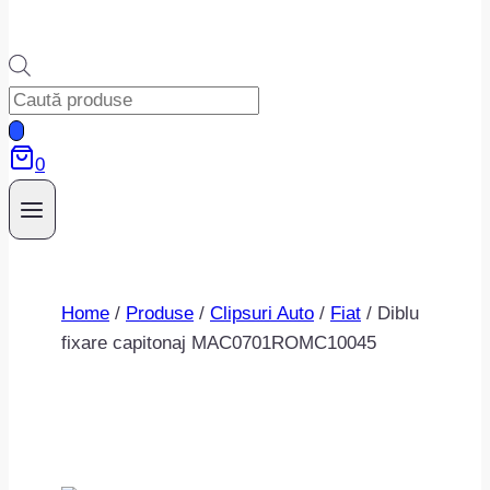
Products
search
0
Home
/
Produse
/
Clipsuri Auto
/
Fiat
/
Diblu
fixare capitonaj MAC0701ROMC10045