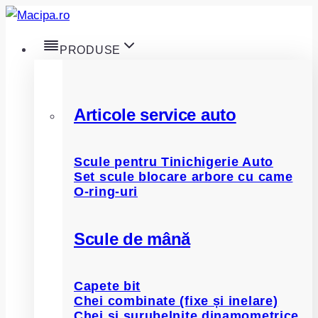
Skip
to
PRODUSE
content
Articole service auto
Scule pentru Tinichigerie Auto
Set scule blocare arbore cu came
O-ring-uri
Scule de mână
Capete bit
Chei combinate (fixe și inelare)
Chei și șurubelnițe dinamometrice