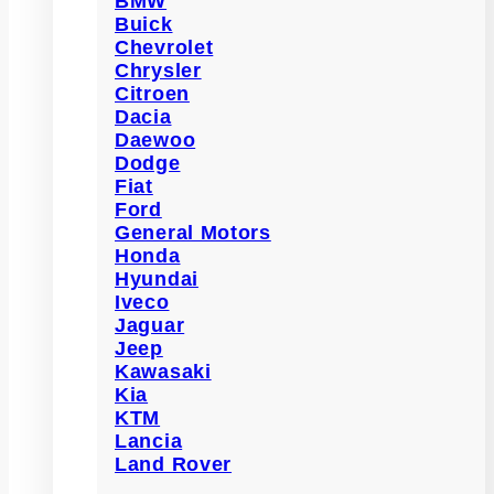
BMW
Buick
Chevrolet
Chrysler
Citroen
Dacia
Daewoo
Dodge
Fiat
Ford
General Motors
Honda
Hyundai
Iveco
Jaguar
Jeep
Kawasaki
Kia
KTM
Lancia
Land Rover