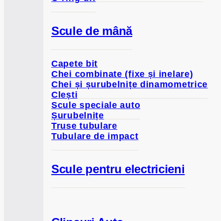
Scule de mână
Capete bit
Chei combinate (fixe și inelare)
Chei și șurubelnițe dinamometrice
Clești
Scule speciale auto
Șurubelnițe
Truse tubulare
Tubulare de impact
Scule pentru electricieni