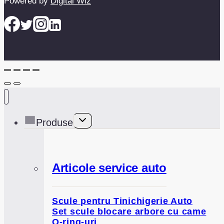
Powered by
Digital Wiz
Toggle
Produse
child
menu
Articole service auto
Scule pentru Tinichigerie Auto
Set scule blocare arbore cu came
O-ring-uri