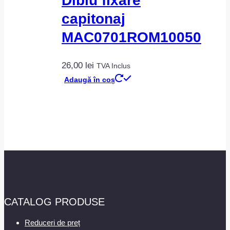
Diblu fixare
capitonaj
MAC0701ROM10050
26,00
lei
TVA Inclus
Adaugă în coș
CATALOG PRODUSE
Reduceri de preț