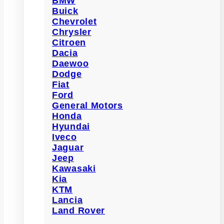
BMW
Buick
Chevrolet
Chrysler
Citroen
Dacia
Daewoo
Dodge
Fiat
Ford
General Motors
Honda
Hyundai
Iveco
Jaguar
Jeep
Kawasaki
Kia
KTM
Lancia
Land Rover