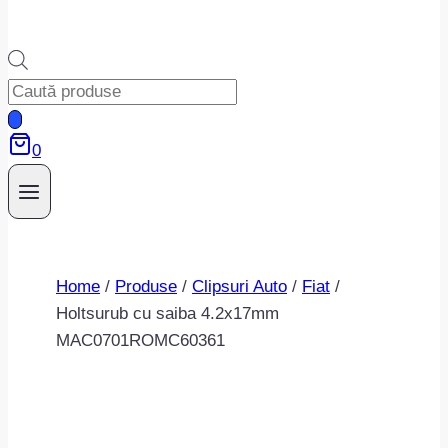
Products
search
0
Home
/
Produse
/
Clipsuri Auto
/
Fiat
/
Holtsurub cu saiba 4.2x17mm
MAC0701ROMC60361