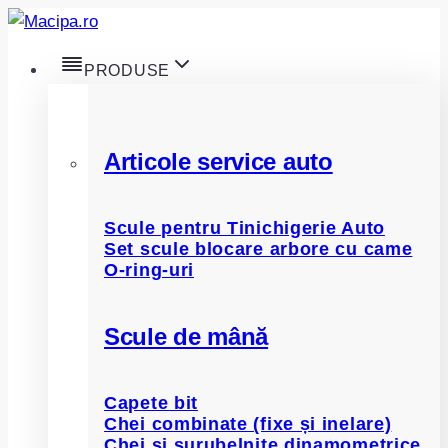
Skip
to
PRODUSE
content
Articole service auto
Scule pentru Tinichigerie Auto
Set scule blocare arbore cu came
O-ring-uri
Scule de mână
Capete bit
Chei combinate (fixe și inelare)
Chei și șurubelnițe dinamometrice