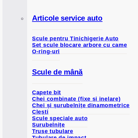
Articole service auto
Scule pentru Tinichigerie Auto
Set scule blocare arbore cu came
O-ring-uri
Scule de mână
Capete bit
Chei combinate (fixe și inelare)
Chei și șurubelnițe dinamometrice
Clești
Scule speciale auto
Șurubelnițe
Truse tubulare
Tubulare de impact