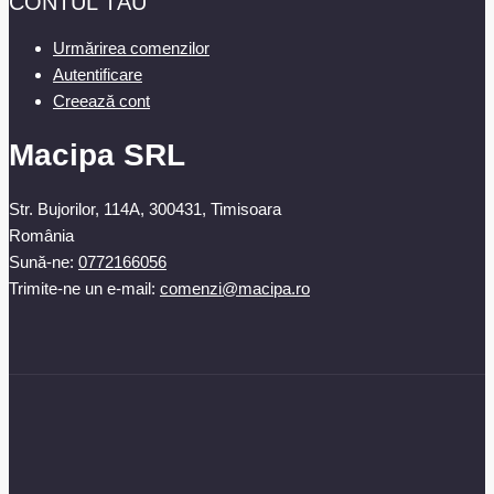
CONTUL TĂU
Urmărirea comenzilor
Autentificare
Creează cont
Macipa SRL
Str. Bujorilor, 114A, 300431, Timisoara
România
Sună-ne:
0772166056
Trimite-ne un e-mail:
comenzi@macipa.ro