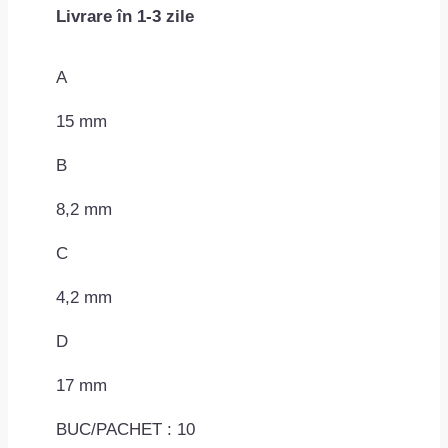
Livrare în 1-3 zile
4.2x17mm
MAC0701ROMC60361
A
15 mm
B
8,2 mm
C
4,2 mm
D
17 mm
BUC/PACHET : 10