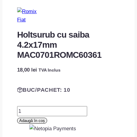
Fiat
Holtsurub cu saiba
4.2x17mm
MAC0701ROMC60361
18,00
lei
TVA Inclus
BUC/PACHET: 10
Cantitate
Holtsurub
Adaugă în coș
cu
saiba