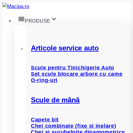
Skip
to
PRODUSE
content
Articole service auto
Scule pentru Tinichigerie Auto
Set scule blocare arbore cu came
O-ring-uri
Scule de mână
Capete bit
Chei combinate (fixe și inelare)
Chei și șurubelnițe dinamometrice