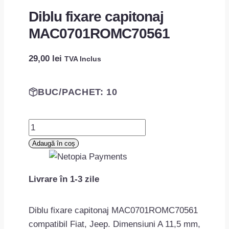
Diblu fixare capitonaj
MAC0701ROMC70561
29,00
lei
TVA Inclus
BUC/PACHET: 10
Cantitate
Diblu
Adaugă în coș
fixare
capitonaj
Livrare în 1-3 zile
MAC0701ROMC70561
Diblu fixare capitonaj MAC0701ROMC70561
compatibil Fiat, Jeep. Dimensiuni A 11,5 mm,