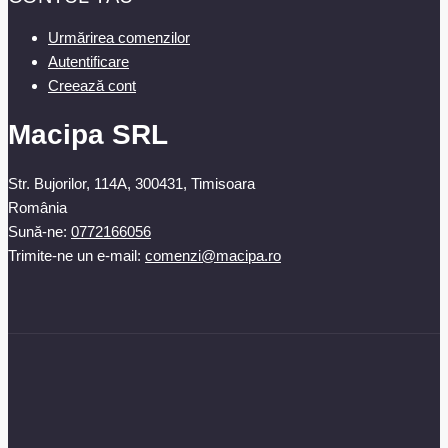
Urmărirea comenzilor
Autentificare
Creează cont
Macipa SRL
Str. Bujorilor, 114A, 300431, Timisoara
România
Sună-ne:
0772166056
Trimite-ne un e-mail:
comenzi@macipa.ro