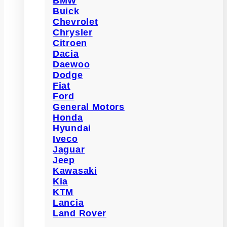
BMW
Buick
Chevrolet
Chrysler
Citroen
Dacia
Daewoo
Dodge
Fiat
Ford
General Motors
Honda
Hyundai
Iveco
Jaguar
Jeep
Kawasaki
Kia
KTM
Lancia
Land Rover