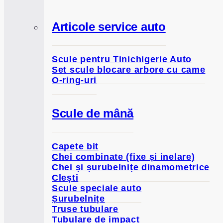
Articole service auto
Scule pentru Tinichigerie Auto
Set scule blocare arbore cu came
O-ring-uri
Scule de mână
Capete bit
Chei combinate (fixe și inelare)
Chei și șurubelnițe dinamometrice
Clești
Scule speciale auto
Șurubelnițe
Truse tubulare
Tubulare de impact