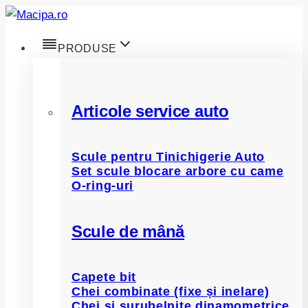
Skip
to
PRODUSE
content
Articole service auto
Scule pentru Tinichigerie Auto
Set scule blocare arbore cu came
O-ring-uri
Scule de mână
Capete bit
Chei combinate (fixe și inelare)
Chei și șurubelnițe dinamometrice