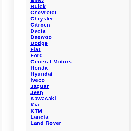
BMW
Buick
Chevrolet
Chrysler
Citroen
Dacia
Daewoo
Dodge
Fiat
Ford
General Motors
Honda
Hyundai
Iveco
Jaguar
Jeep
Kawasaki
Kia
KTM
Lancia
Land Rover