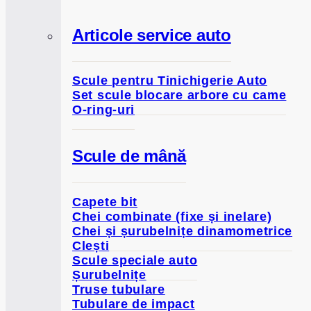
Articole service auto
Scule pentru Tinichigerie Auto
Set scule blocare arbore cu came
O-ring-uri
Scule de mână
Capete bit
Chei combinate (fixe și inelare)
Chei și șurubelnițe dinamometrice
Clești
Scule speciale auto
Șurubelnițe
Truse tubulare
Tubulare de impact