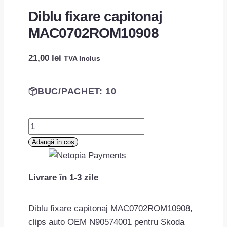
Diblu fixare capitonaj
MAC0702ROM10908
21,00
lei
TVA Inclus
BUC/PACHET: 10
Cantitate
Diblu
Adaugă în coș
fixare
capitonaj
Livrare în 1-3 zile
MAC0702ROM10908
Diblu fixare capitonaj MAC0702ROM10908,
clips auto OEM N90574001 pentru Skoda