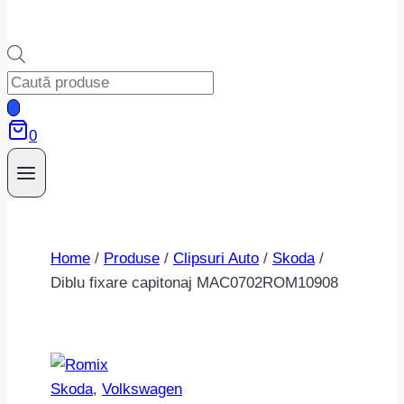
Products
search
0
Home
/
Produse
/
Clipsuri Auto
/
Skoda
/
Diblu fixare capitonaj MAC0702ROM10908
Skoda
, 
Volkswagen