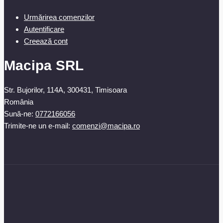
Urmărirea comenzilor
Autentificare
Creează cont
Macipa SRL
Str. Bujorilor, 114A, 300431, Timisoara
România
Sună-ne:
0772166056
Trimite-ne un e-mail:
comenzi@macipa.ro