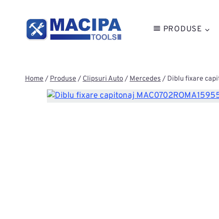
Skip
to
PRODUSE
content
Home
/
Produse
/
Clipsuri Auto
/
Mercedes
/
Diblu fixare c