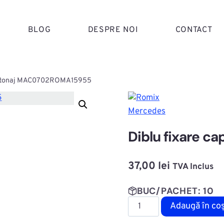
BLOG
DESPRE NOI
CONTACT
apitonaj MAC0702ROMA15955
Mercedes
Diblu fixare 
37,00
lei
TVA Inclus
BUC/PACHET: 10
Cantitate
Adaugă în co
Diblu