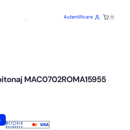
Autentificare
0
capitonaj MAC0702ROMA15955
ș