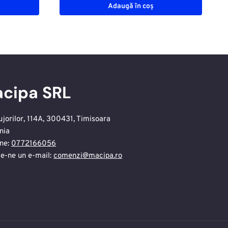
Adaugă în coș
cipa SRL
ujorilor, 114A, 300431, Timisoara
nia
ne:
0772166056
te-ne un e-mail:
comenzi@macipa.ro