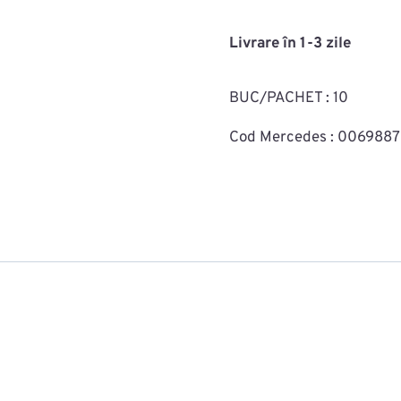
fixare
capitonaj
Livrare în 1-3 zile
MAC0702ROMA15955
BUC/PACHET : 10
Cod Mercedes : 006988