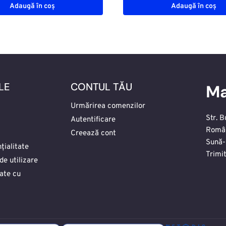
Adaugă în coș
Adaugă în coș
LE
CONTUL TĂU
Ma
Urmărirea comenzilor
Str. B
Autentificare
Româ
Creează cont
Sună-
țialitate
Trimi
de utilizare
date cu