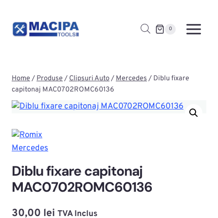
Skip
to
0
content
Home
/
Produse
/
Clipsuri Auto
/
Mercedes
/
Diblu fixare
capitonaj MAC0702ROMC60136
Mercedes
Diblu fixare capitonaj
MAC0702ROMC60136
30,00
lei
TVA Inclus