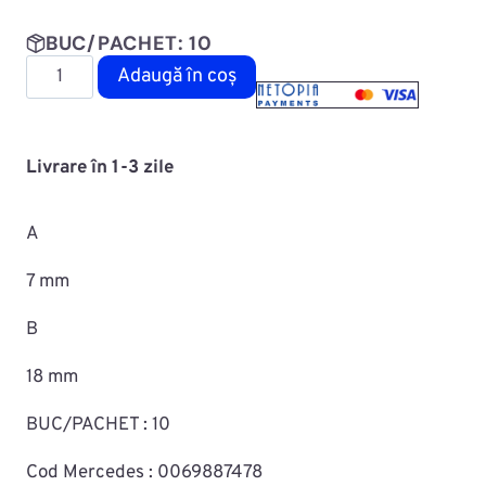
BUC/PACHET: 10
Cantitate
Adaugă în coș
Diblu
fixare
capitonaj
Livrare în 1-3 zile
MAC0702ROMC60136
A
7 mm
B
18 mm
BUC/PACHET : 10
Cod Mercedes : 0069887478