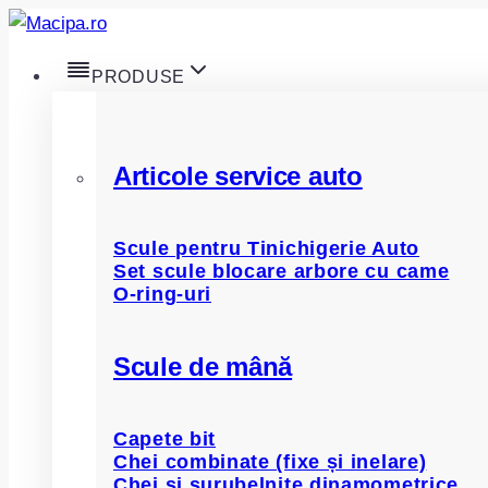
Skip
to
PRODUSE
content
Articole service auto
Scule pentru Tinichigerie Auto
Set scule blocare arbore cu came
O-ring-uri
Scule de mână
Capete bit
Chei combinate (fixe și inelare)
Chei și șurubelnițe dinamometrice