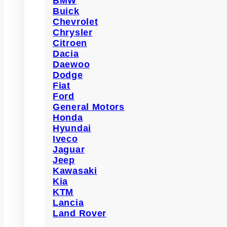
BMW
Buick
Chevrolet
Chrysler
Citroen
Dacia
Daewoo
Dodge
Fiat
Ford
General Motors
Honda
Hyundai
Iveco
Jaguar
Jeep
Kawasaki
Kia
KTM
Lancia
Land Rover