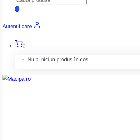
search
Autentificare
0
Nu ai niciun produs în coș.