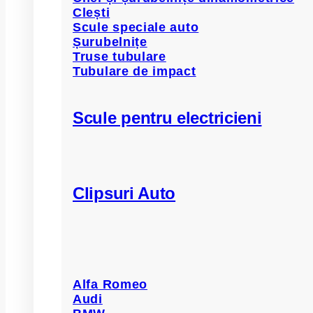
Clești
Scule speciale auto
Șurubelnițe
Truse tubulare
Tubulare de impact
Scule pentru electricieni
Clipsuri Auto
Alfa Romeo
Audi