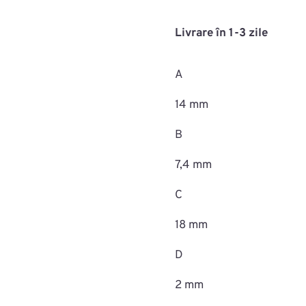
fixare
capitonaj
Livrare în 1-3 zile
MAC0702ROMC60436
A
14 mm
B
7,4 mm
C
18 mm
D
2 mm