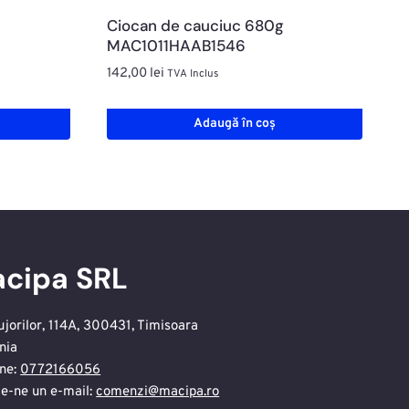
Ciocan de cauciuc 680g
MAC1011HAAB1546
142,00
lei
TVA Inclus
Adaugă în coș
cipa SRL
ujorilor, 114A, 300431, Timisoara
nia
ne:
0772166056
te-ne un e-mail:
comenzi@macipa.ro