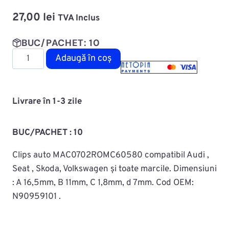
27,00
lei
TVA Inclus
BUC/PACHET: 10
Cantitate
Adaugă în coș
Diblu
fixare
capitonaj
Livrare în 1-3 zile
MAC0702ROMC60580
BUC/PACHET : 10
Clips auto MAC0702ROMC60580 compatibil Audi ,
Seat , Skoda, Volkswagen și toate marcile. Dimensiuni
:
A 16,5mm,
B 11mm,
C 1,8mm,
d 7mm
. Cod OEM:
N90959101 .