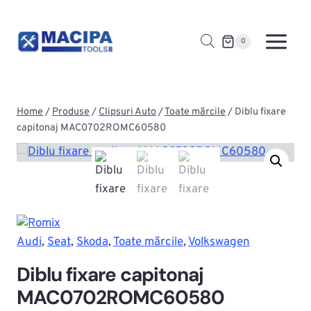
Skip
to
0
content
Home
/
Produse
/
Clipsuri Auto
/
Toate mărcile
/
Diblu fixare
capitonaj MAC0702ROMC60580
Audi
, 
Seat
, 
Skoda
, 
Toate mărcile
, 
Volkswagen
Diblu fixare capitonaj
MAC0702ROMC60580