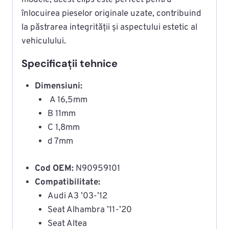
modele, acest clips este perfect pentru
înlocuirea pieselor originale uzate, contribuind
la păstrarea integrității și aspectului estetic al
vehiculului.
Specificații tehnice
Dimensiuni:
A 16,5mm
B 11mm
C 1,8mm
d 7mm
Cod OEM:
N90959101
Compatibilitate:
Audi A3 ’03-’12
Seat Alhambra ’11-’20
Seat Altea