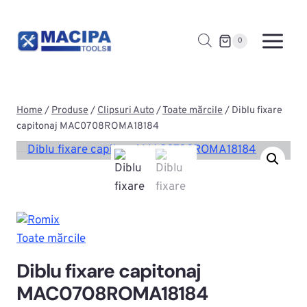
Skip
to
0
content
Home
/
Produse
/
Clipsuri Auto
/
Toate mărcile
/
Diblu fixare
capitonaj MAC0708ROMA18184
Toate mărcile
Diblu fixare capitonaj
MAC0708ROMA18184