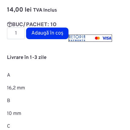
14,00
lei
TVA Inclus
BUC/PACHET: 10
Cantitate
Adaugă în coș
Diblu
fixare
capitonaj
Livrare în 1-3 zile
MAC0708ROMA18184
A
16,2 mm
B
10 mm
C