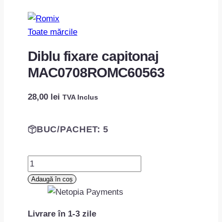
Toate mărcile
Diblu fixare capitonaj
MAC0708ROMC60563
28,00
lei
TVA Inclus
BUC/PACHET: 5
Cantitate
Diblu
Adaugă în coș
fixare
capitonaj
Livrare în 1-3 zile
MAC0708ROMC60563