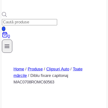
Products
search
0
Home
/
Produse
/
Clipsuri Auto
/
Toate
mărcile
/
Diblu fixare capitonaj
MAC0708ROMC60563