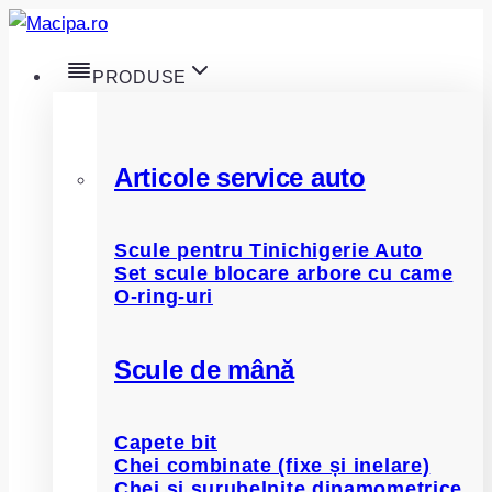
Skip
to
PRODUSE
content
Articole service auto
Scule pentru Tinichigerie Auto
Set scule blocare arbore cu came
O-ring-uri
Scule de mână
Capete bit
Chei combinate (fixe și inelare)
Chei și șurubelnițe dinamometrice