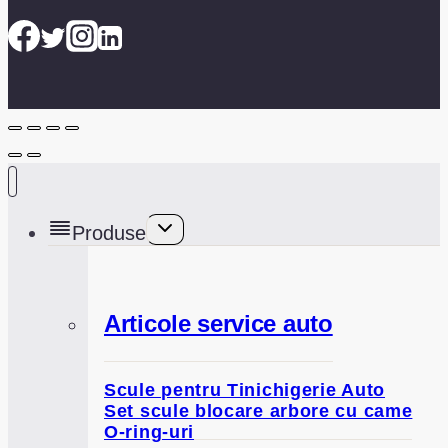
Toggle
Produse
child
menu
Articole service auto
Scule pentru Tinichigerie Auto
Set scule blocare arbore cu came
O-ring-uri