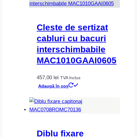
305,00 lei
variații.
Opțiunile
pot
Cleste de sertizat
fi
cabluri cu bacuri
alese
în
interschimbabile
pagina
MAC1010GAAI0605
produsului.
457,00
lei
TVA Inclus
Adaugă în coș
Diblu fixare