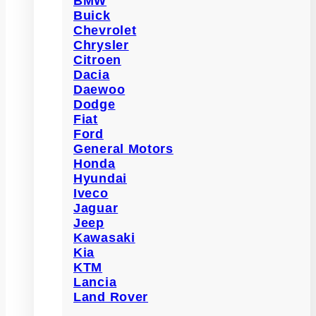
BMW
Buick
Chevrolet
Chrysler
Citroen
Dacia
Daewoo
Dodge
Fiat
Ford
General Motors
Honda
Hyundai
Iveco
Jaguar
Jeep
Kawasaki
Kia
KTM
Lancia
Land Rover