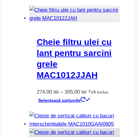
Cheie filtru ulei cu
lant pentru sarcini
grele
MAC1012JJAH
Interval
274,00
lei
–
305,00
lei
TVA Inclus
de
Acest
Selectează opțiunile
prețuri:
produs
274,00 lei
are
până
mai
la
multe