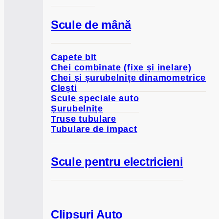
Scule de mână
Capete bit
Chei combinate (fixe și inelare)
Chei și șurubelnițe dinamometrice
Clești
Scule speciale auto
Șurubelnițe
Truse tubulare
Tubulare de impact
Scule pentru electricieni
Clipsuri Auto