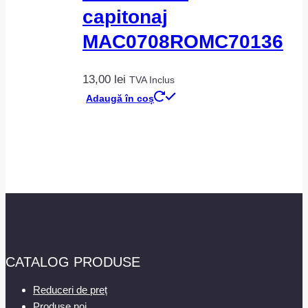
capitonaj
MAC0708ROMC70136
13,00
lei
TVA Inclus
Adaugă în coș
CATALOG PRODUSE
Reduceri de preț
Produse noi