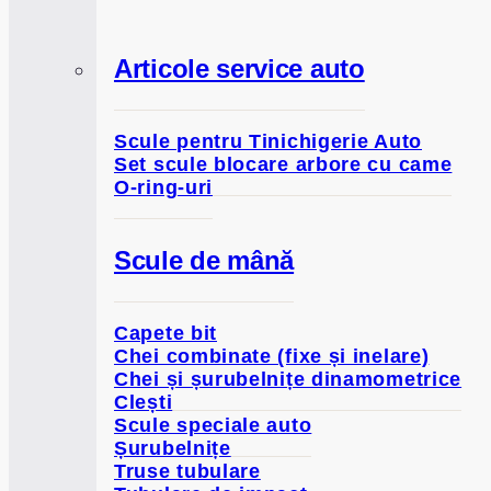
Articole service auto
Scule pentru Tinichigerie Auto
Set scule blocare arbore cu came
O-ring-uri
Scule de mână
Capete bit
Chei combinate (fixe și inelare)
Chei și șurubelnițe dinamometrice
Clești
Scule speciale auto
Șurubelnițe
Truse tubulare