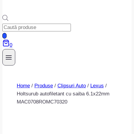
Products
search
0
Home
/
Produse
/
Clipsuri Auto
/
Lexus
/
Holtsurub autofiletant cu saiba 6.1x22mm
MAC0708ROMC70320