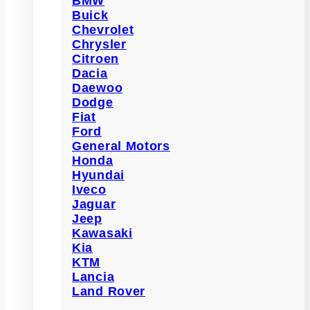
BMW
Buick
Chevrolet
Chrysler
Citroen
Dacia
Daewoo
Dodge
Fiat
Ford
General Motors
Honda
Hyundai
Iveco
Jaguar
Jeep
Kawasaki
Kia
KTM
Lancia
Land Rover