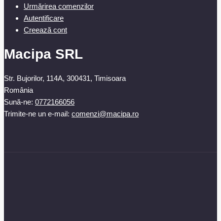
Urmărirea comenzilor
Autentificare
Creează cont
Macipa SRL
Str. Bujorilor, 114A, 300431, Timisoara
România
Sună-ne:
0772166056
Trimite-ne un e-mail:
comenzi@macipa.ro