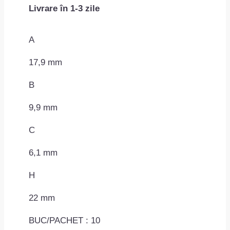
Livrare în 1-3 zile
saiba
6.1x22mm
MAC0708ROMC70320
A
17,9 mm
B
9,9 mm
C
6,1 mm
H
22 mm
BUC/PACHET : 10