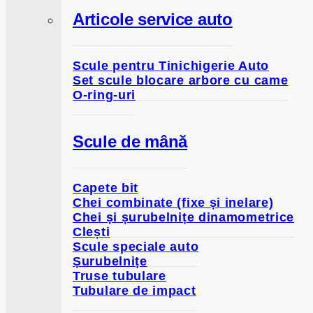
Articole service auto
Scule pentru Tinichigerie Auto
Set scule blocare arbore cu came
O-ring-uri
Scule de mână
Capete bit
Chei combinate (fixe și inelare)
Chei și șurubelnițe dinamometrice
Clești
Scule speciale auto
Șurubelnițe
Truse tubulare
Tubulare de impact