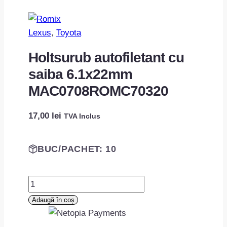
Lexus
, 
Toyota
Holtsurub autofiletant cu
saiba 6.1x22mm
MAC0708ROMC70320
17,00
lei
TVA Inclus
BUC/PACHET: 10
Cantitate
Holtsurub
Adaugă în coș
autofiletant
cu