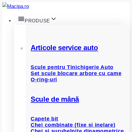
Skip
to
PRODUSE
content
Articole service auto
Scule pentru Tinichigerie Auto
Set scule blocare arbore cu came
O-ring-uri
Scule de mână
Capete bit
Chei combinate (fixe și inelare)
Chei și șurubelnițe dinamometrice